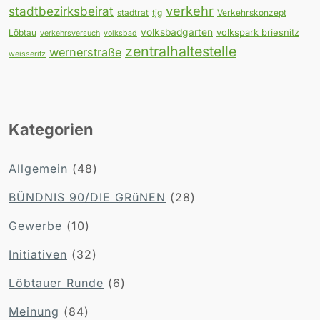
verkehr
stadtbezirksbeirat
stadtrat
tjg
Verkehrskonzept
volksbadgarten
volkspark briesnitz
Löbtau
verkehrsversuch
volksbad
zentralhaltestelle
wernerstraße
weisseritz
Kategorien
Allgemein
(48)
BÜNDNIS 90/DIE GRüNEN
(28)
Gewerbe
(10)
Initiativen
(32)
Löbtauer Runde
(6)
Meinung
(84)