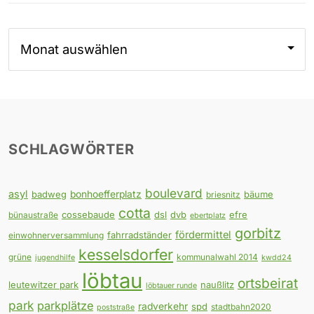
Archiv
SCHLAGWÖRTER
boulevard
asyl
badweg
bonhoefferplatz
bäume
briesnitz
cotta
cossebaude
dsl
dvb
efre
bünaustraße
ebertplatz
gorbitz
fördermittel
fahrradständer
einwohnerversammlung
kesselsdorfer
grüne
kommunalwahl 2014
jugendhilfe
kwdd24
löbtau
ortsbeirat
leutewitzer park
naußlitz
löbtauer runde
park
parkplätze
radverkehr
spd
stadtbahn2020
poststraße