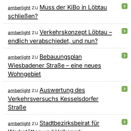
Muss der KiBo in Löbtau
zu
amberlight
schließen?
Verkehrskonzept Löbtau –
zu
amberlight
endlich verabschiedet, und nun?
Bebauungsplan
zu
amberlight
Wiesbadener Straße – eine neues
Wohngebiet
Auswertung des
zu
amberlight
Verkehrsversuchs Kesselsdorfer
Straße
Stadtbezirksbeirat für
zu
amberlight