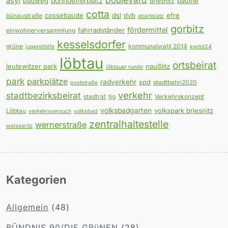
asyl
badweg
bonhoefferplatz
bäume
briesnitz
cotta
cossebaude
dsl
dvb
efre
bünaustraße
ebertplatz
gorbitz
fördermittel
fahrradständer
einwohnerversammlung
kesselsdorfer
grüne
kommunalwahl 2014
jugendhilfe
kwdd24
löbtau
ortsbeirat
leutewitzer park
naußlitz
löbtauer runde
park
parkplätze
radverkehr
spd
stadtbahn2020
poststraße
verkehr
stadtbezirksbeirat
stadtrat
tjg
Verkehrskonzept
volksbadgarten
volkspark briesnitz
Löbtau
verkehrsversuch
volksbad
zentralhaltestelle
wernerstraße
weisseritz
Kategorien
Allgemein
(48)
BÜNDNIS 90/DIE GRüNEN
(28)