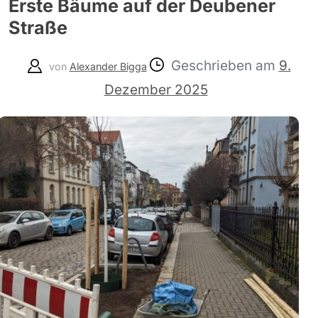
Erste Bäume auf der Deubener
Straße
Geschrieben am
9.
von
Alexander Bigga
Dezember 2025