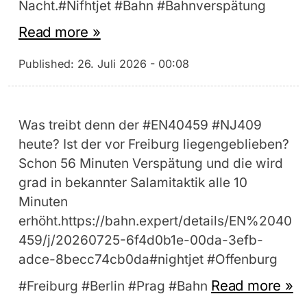
Nacht.#Nifhtjet #Bahn #Bahnverspätung
Read more »
Published:
26. Juli 2026 - 00:08
Was treibt denn der #EN40459 #NJ409
heute? Ist der vor Freiburg liegengeblieben?
Schon 56 Minuten Verspätung und die wird
grad in bekannter Salamitaktik alle 10
Minuten
erhöht.https://bahn.expert/details/EN%2040
459/j/20260725-6f4d0b1e-00da-3efb-
adce-8becc74cb0da#nightjet #Offenburg
Read more »
#Freiburg #Berlin #Prag #Bahn