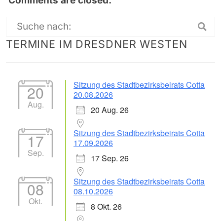
Comments are closed.
Suche
TERMINE IM DRESDNER WESTEN
nach:
Sitzung des Stadtbezirksbeirats Cotta
20
20.08.2026
Aug.
20 Aug. 26
Sitzung des Stadtbezirksbeirats Cotta
17
17.09.2026
Sep.
17 Sep. 26
Sitzung des Stadtbezirksbeirats Cotta
08
08.10.2026
Okt.
8 Okt. 26