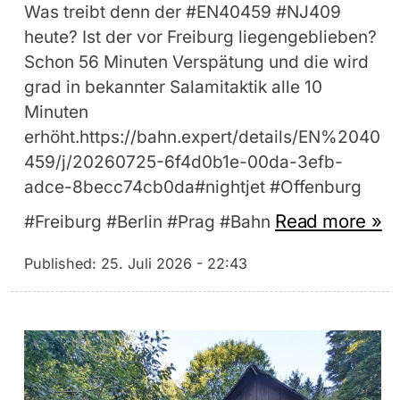
Was treibt denn der #EN40459 #NJ409
heute? Ist der vor Freiburg liegengeblieben?
Schon 56 Minuten Verspätung und die wird
grad in bekannter Salamitaktik alle 10
Minuten
erhöht.https://bahn.expert/details/EN%2040
459/j/20260725-6f4d0b1e-00da-3efb-
adce-8becc74cb0da#nightjet #Offenburg
Read more »
#Freiburg #Berlin #Prag #Bahn
Published:
25. Juli 2026 - 22:43