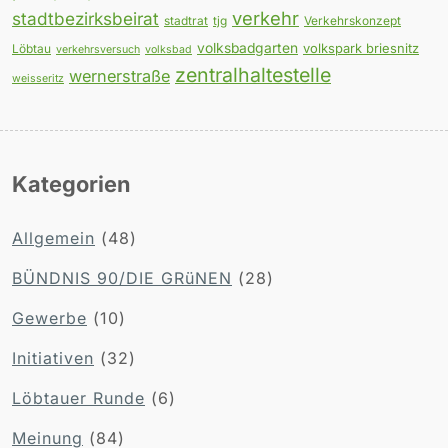
verkehr
stadtbezirksbeirat
stadtrat
tjg
Verkehrskonzept
volksbadgarten
volkspark briesnitz
Löbtau
verkehrsversuch
volksbad
zentralhaltestelle
wernerstraße
weisseritz
Kategorien
Allgemein
(48)
BÜNDNIS 90/DIE GRüNEN
(28)
Gewerbe
(10)
Initiativen
(32)
Löbtauer Runde
(6)
Meinung
(84)