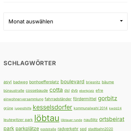
Archiv
SCHLAGWÖRTER
boulevard
asyl
badweg
bonhoefferplatz
bäume
briesnitz
cotta
cossebaude
dsl
dvb
efre
bünaustraße
ebertplatz
gorbitz
fördermittel
fahrradständer
einwohnerversammlung
kesselsdorfer
grüne
kommunalwahl 2014
jugendhilfe
kwdd24
löbtau
ortsbeirat
leutewitzer park
naußlitz
löbtauer runde
park
parkplätze
radverkehr
spd
stadtbahn2020
poststraße