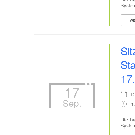
System
WE
Sit
Sta
17
17
D
Sep.
1
Die Ta
System