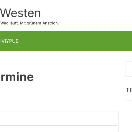
 Westen
eg läuft. Mit grünem Anstrich.
U
IVIYPUB
S
rmine
na
T