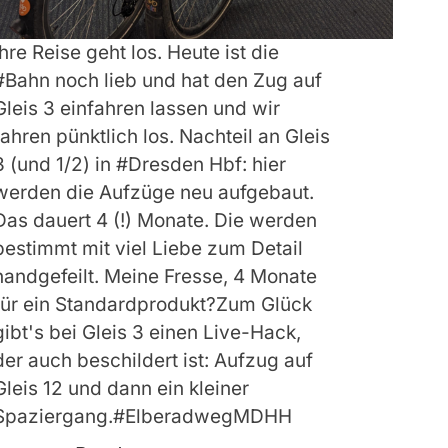
Ihre Reise geht los. Heute ist die
#Bahn noch lieb und hat den Zug auf
Gleis 3 einfahren lassen und wir
fahren pünktlich los. Nachteil an Gleis
3 (und 1/2) in #Dresden Hbf: hier
werden die Aufzüge neu aufgebaut.
Das dauert 4 (!) Monate. Die werden
bestimmt mit viel Liebe zum Detail
handgefeilt. Meine Fresse, 4 Monate
für ein Standardprodukt?Zum Glück
gibt's bei Gleis 3 einen Live-Hack,
der auch beschildert ist: Aufzug auf
Gleis 12 und dann ein kleiner
Spaziergang.#ElberadwegMDHH