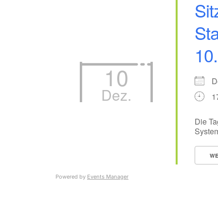
Sit
Sta
10
10
D
Dez.
1
Die Ta
System
WE
Powered by
Events Manager