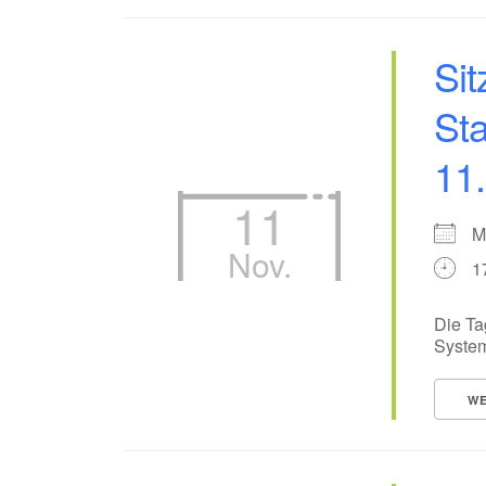
Sit
Sta
11
11
M
Nov.
1
Die Ta
System
WE