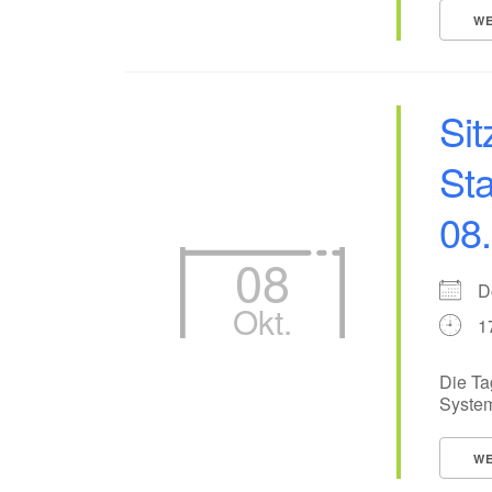
WE
Sit
Sta
08
08
D
Okt.
1
Die Ta
System
WE