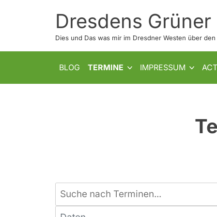
Skip
Dresdens Grüner
to
content
Dies und Das was mir im Dresdner Westen über den W
SHOW SUB MENU
SHOW SUB MEN
BLOG
TERMINE
IMPRESSUM
ACT
Te
Suche
nach
Daten
Terminen...