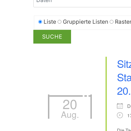
LISTE
Anzeigetyp für
Liste
Gruppierte Listen
Raste
Suchergebnisse
SUCHE
Sit
Sta
20
20
D
Aug.
1
Die Ta