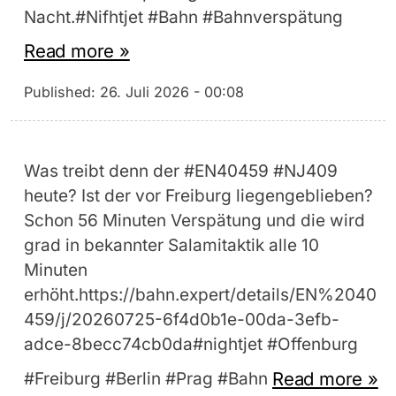
Nacht.#Nifhtjet #Bahn #Bahnverspätung
Read more »
Published:
26. Juli 2026 - 00:08
Was treibt denn der #EN40459 #NJ409
heute? Ist der vor Freiburg liegengeblieben?
Schon 56 Minuten Verspätung und die wird
grad in bekannter Salamitaktik alle 10
Minuten
erhöht.https://bahn.expert/details/EN%2040
459/j/20260725-6f4d0b1e-00da-3efb-
adce-8becc74cb0da#nightjet #Offenburg
Read more »
#Freiburg #Berlin #Prag #Bahn