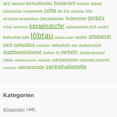
boulevard
asyl
badweg
bonhoefferplatz
bäume
briesnitz
cotta
cossebaude
dsl
dvb
efre
bünaustraße
ebertplatz
gorbitz
fördermittel
fahrradständer
einwohnerversammlung
kesselsdorfer
grüne
kommunalwahl 2014
jugendhilfe
kwdd24
löbtau
ortsbeirat
leutewitzer park
naußlitz
löbtauer runde
park
parkplätze
radverkehr
spd
stadtbahn2020
poststraße
verkehr
stadtbezirksbeirat
stadtrat
tjg
Verkehrskonzept
volksbadgarten
volkspark briesnitz
Löbtau
verkehrsversuch
volksbad
zentralhaltestelle
wernerstraße
weisseritz
Kategorien
Allgemein
(48)