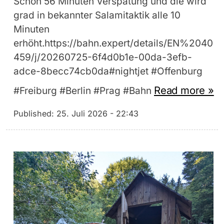
Schon 56 Minuten Verspätung und die wird
grad in bekannter Salamitaktik alle 10
Minuten
erhöht.https://bahn.expert/details/EN%2040
459/j/20260725-6f4d0b1e-00da-3efb-
adce-8becc74cb0da#nightjet #Offenburg
Read more »
#Freiburg #Berlin #Prag #Bahn
Published:
25. Juli 2026 - 22:43