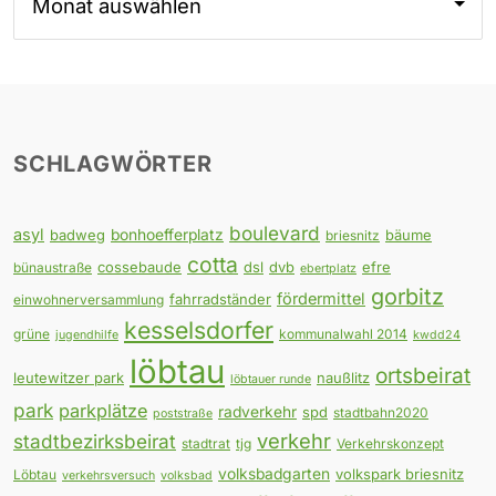
SCHLAGWÖRTER
boulevard
asyl
badweg
bonhoefferplatz
bäume
briesnitz
cotta
cossebaude
dsl
dvb
efre
bünaustraße
ebertplatz
gorbitz
fördermittel
fahrradständer
einwohnerversammlung
kesselsdorfer
grüne
kommunalwahl 2014
jugendhilfe
kwdd24
löbtau
ortsbeirat
leutewitzer park
naußlitz
löbtauer runde
park
parkplätze
radverkehr
spd
stadtbahn2020
poststraße
verkehr
stadtbezirksbeirat
stadtrat
tjg
Verkehrskonzept
volksbadgarten
volkspark briesnitz
Löbtau
verkehrsversuch
volksbad