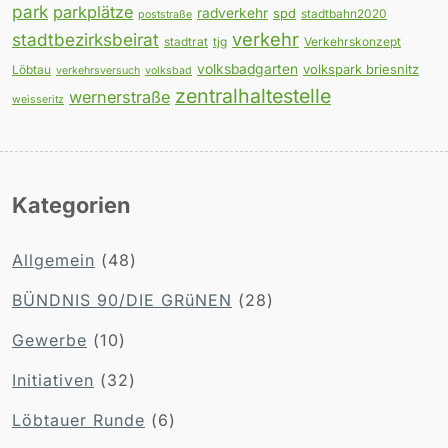
park
parkplätze
radverkehr
spd
stadtbahn2020
poststraße
verkehr
stadtbezirksbeirat
stadtrat
tjg
Verkehrskonzept
volksbadgarten
volkspark briesnitz
Löbtau
verkehrsversuch
volksbad
zentralhaltestelle
wernerstraße
weisseritz
Kategorien
Allgemein
(48)
BÜNDNIS 90/DIE GRüNEN
(28)
Gewerbe
(10)
Initiativen
(32)
Löbtauer Runde
(6)