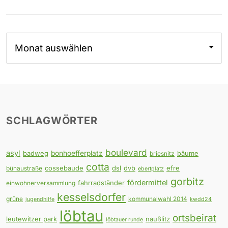
Archiv
SCHLAGWÖRTER
boulevard
asyl
badweg
bonhoefferplatz
bäume
briesnitz
cotta
cossebaude
dsl
dvb
efre
bünaustraße
ebertplatz
gorbitz
fördermittel
fahrradständer
einwohnerversammlung
kesselsdorfer
grüne
kommunalwahl 2014
jugendhilfe
kwdd24
löbtau
ortsbeirat
leutewitzer park
naußlitz
löbtauer runde