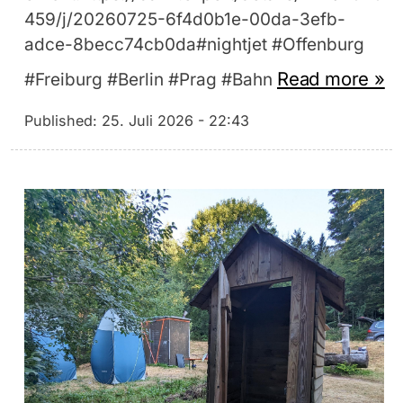
459/j/20260725-6f4d0b1e-00da-3efb-
adce-8becc74cb0da#nightjet #Offenburg
Read more »
#Freiburg #Berlin #Prag #Bahn
Published:
25. Juli 2026 - 22:43