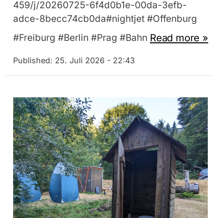
459/j/20260725-6f4d0b1e-00da-3efb-
adce-8becc74cb0da#nightjet #Offenburg
Read more »
#Freiburg #Berlin #Prag #Bahn
Published:
25. Juli 2026 - 22:43