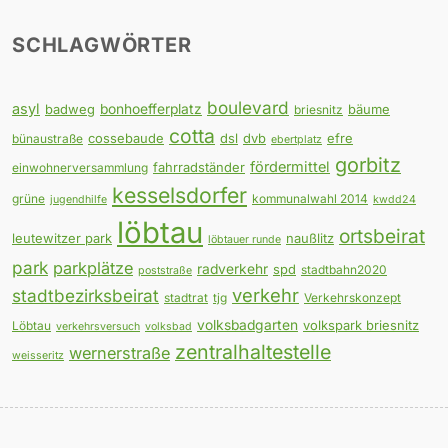
SCHLAGWÖRTER
boulevard
asyl
badweg
bonhoefferplatz
bäume
briesnitz
cotta
cossebaude
dsl
dvb
efre
bünaustraße
ebertplatz
gorbitz
fördermittel
fahrradständer
einwohnerversammlung
kesselsdorfer
grüne
kommunalwahl 2014
jugendhilfe
kwdd24
löbtau
ortsbeirat
leutewitzer park
naußlitz
löbtauer runde
park
parkplätze
radverkehr
spd
stadtbahn2020
poststraße
verkehr
stadtbezirksbeirat
stadtrat
tjg
Verkehrskonzept
volksbadgarten
volkspark briesnitz
Löbtau
verkehrsversuch
volksbad
zentralhaltestelle
wernerstraße
weisseritz