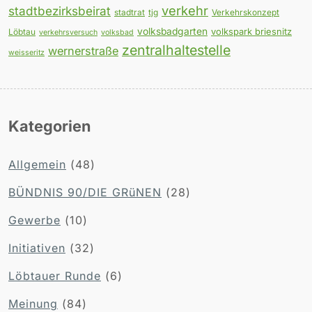
verkehr
stadtbezirksbeirat
stadtrat
tjg
Verkehrskonzept
volksbadgarten
volkspark briesnitz
Löbtau
verkehrsversuch
volksbad
zentralhaltestelle
wernerstraße
weisseritz
Kategorien
Allgemein
(48)
BÜNDNIS 90/DIE GRüNEN
(28)
Gewerbe
(10)
Initiativen
(32)
Löbtauer Runde
(6)
Meinung
(84)