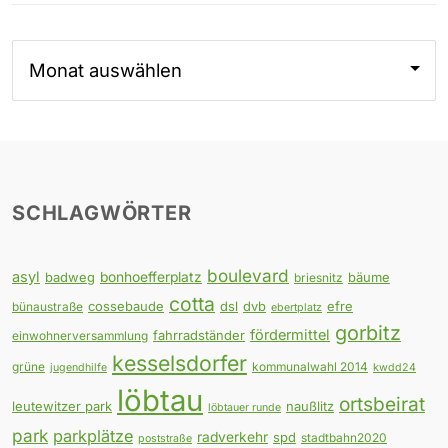
Archiv
SCHLAGWÖRTER
boulevard
asyl
badweg
bonhoefferplatz
bäume
briesnitz
cotta
cossebaude
dsl
dvb
efre
bünaustraße
ebertplatz
gorbitz
fördermittel
fahrradständer
einwohnerversammlung
kesselsdorfer
grüne
kommunalwahl 2014
jugendhilfe
kwdd24
löbtau
ortsbeirat
leutewitzer park
naußlitz
löbtauer runde
park
parkplätze
radverkehr
spd
stadtbahn2020
poststraße