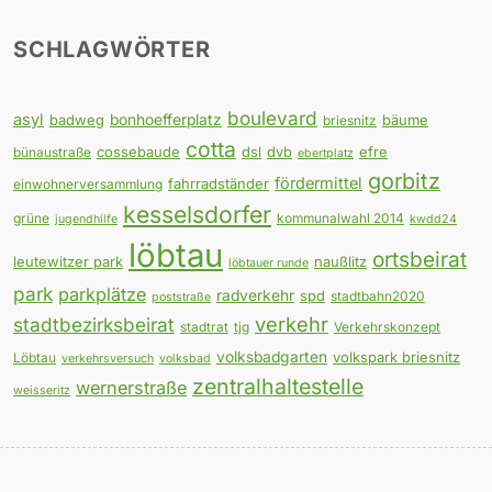
SCHLAGWÖRTER
boulevard
asyl
badweg
bonhoefferplatz
bäume
briesnitz
cotta
cossebaude
dsl
dvb
efre
bünaustraße
ebertplatz
gorbitz
fördermittel
fahrradständer
einwohnerversammlung
kesselsdorfer
grüne
kommunalwahl 2014
jugendhilfe
kwdd24
löbtau
ortsbeirat
leutewitzer park
naußlitz
löbtauer runde
park
parkplätze
radverkehr
spd
stadtbahn2020
poststraße
verkehr
stadtbezirksbeirat
stadtrat
tjg
Verkehrskonzept
volksbadgarten
volkspark briesnitz
Löbtau
verkehrsversuch
volksbad
zentralhaltestelle
wernerstraße
weisseritz