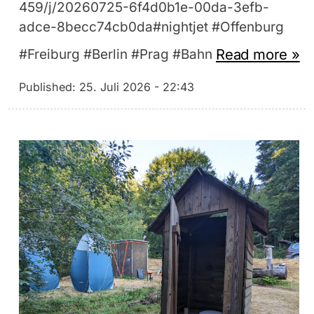
459/j/20260725-6f4d0b1e-00da-3efb-
adce-8becc74cb0da#nightjet #Offenburg
Read more »
#Freiburg #Berlin #Prag #Bahn
Published:
25. Juli 2026 - 22:43