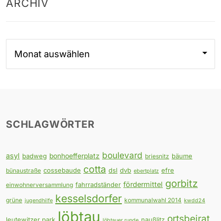
ARCHIV
Archiv
SCHLAGWÖRTER
boulevard
asyl
badweg
bonhoefferplatz
bäume
briesnitz
cotta
cossebaude
dsl
dvb
efre
bünaustraße
ebertplatz
gorbitz
fördermittel
fahrradständer
einwohnerversammlung
kesselsdorfer
grüne
kommunalwahl 2014
jugendhilfe
kwdd24
löbtau
ortsbeirat
leutewitzer park
naußlitz
löbtauer runde