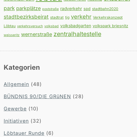
park
parkplätze
radverkehr
spd
stadtbahn2020
poststraße
verkehr
stadtbezirksbeirat
stadtrat
tjg
Verkehrskonzept
volksbadgarten
volkspark briesnitz
Löbtau
verkehrsversuch
volksbad
zentralhaltestelle
wernerstraße
weisseritz
Kategorien
Allgemein
(48)
BÜNDNIS 90/DIE GRüNEN
(28)
Gewerbe
(10)
Initiativen
(32)
Löbtauer Runde
(6)