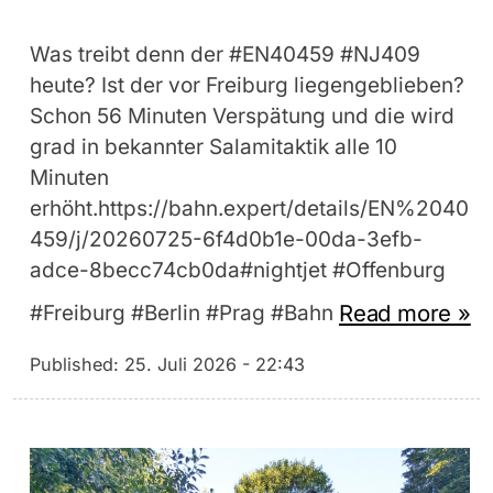
Was treibt denn der #EN40459 #NJ409
heute? Ist der vor Freiburg liegengeblieben?
Schon 56 Minuten Verspätung und die wird
grad in bekannter Salamitaktik alle 10
Minuten
erhöht.https://bahn.expert/details/EN%2040
459/j/20260725-6f4d0b1e-00da-3efb-
adce-8becc74cb0da#nightjet #Offenburg
Read more »
#Freiburg #Berlin #Prag #Bahn
Published:
25. Juli 2026 - 22:43