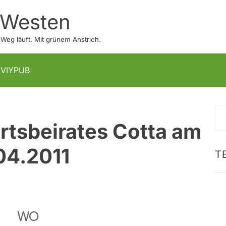
 Westen
eg läuft. Mit grünem Anstrich.
IVIYPUB
S
Ortsbeirates Cotta am
na
04.2011
T
WO