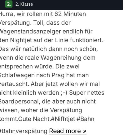
Hurra, wir rollen mit 62 Minuten
Verspätung. Toll, dass der
Wagenstandsanzeiger endlich für
den Nightjet auf der Linie funktioniert.
Das wär natürlich dann noch schön,
wenn die reale Wagenreihung dem
entsprechen würde. Die zwei
Schlafwagen nach Prag hat man
vertauscht. Aber jetzt wollen wir mal
nicht kleinlich werden ;-) Super nettes
Boardpersonal, die aber auch nicht
wissen, woher die Verspätung
kommt.Gute Nacht.#Nifhtjet #Bahn
Read more »
#Bahnverspätung