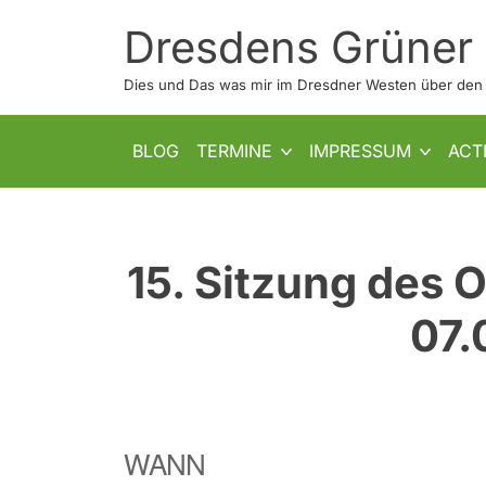
Skip
Dresdens Grüner
to
content
Dies und Das was mir im Dresdner Westen über den W
SHOW SUB MENU
SHOW SUB MENU
BLOG
TERMINE
IMPRESSUM
ACT
15. Sitzung des 
07.
WANN