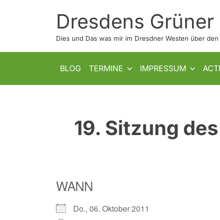
Skip
Dresdens Grüner
to
content
Dies und Das was mir im Dresdner Westen über den W
SHOW SUB MENU
SHOW SUB MENU
BLOG
TERMINE
IMPRESSUM
ACT
19. Sitzung des
WANN
Do., 06. Oktober 2011