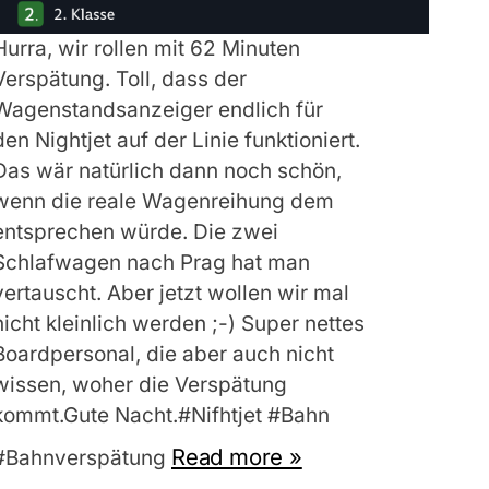
Hurra, wir rollen mit 62 Minuten
Verspätung. Toll, dass der
Wagenstandsanzeiger endlich für
den Nightjet auf der Linie funktioniert.
Das wär natürlich dann noch schön,
wenn die reale Wagenreihung dem
entsprechen würde. Die zwei
Schlafwagen nach Prag hat man
vertauscht. Aber jetzt wollen wir mal
nicht kleinlich werden ;-) Super nettes
Boardpersonal, die aber auch nicht
wissen, woher die Verspätung
kommt.Gute Nacht.#Nifhtjet #Bahn
Read more »
#Bahnverspätung