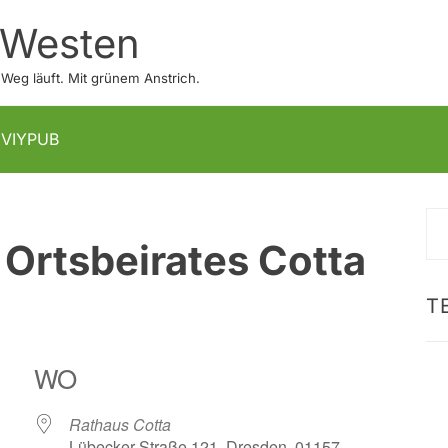
 Westen
eg läuft. Mit grünem Anstrich.
IVIYPUB
S
 Ortsbeirates Cotta
na
T
WO
Rathaus Cotta
Lübecker Straße 121, Dresden, 01157