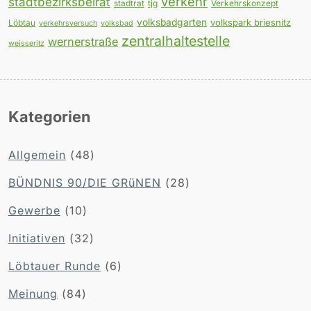
verkehr
stadtbezirksbeirat
stadtrat
tjg
Verkehrskonzept
volksbadgarten
volkspark briesnitz
Löbtau
verkehrsversuch
volksbad
zentralhaltestelle
wernerstraße
weisseritz
Kategorien
Allgemein
(48)
BÜNDNIS 90/DIE GRüNEN
(28)
Gewerbe
(10)
Initiativen
(32)
Löbtauer Runde
(6)
Meinung
(84)