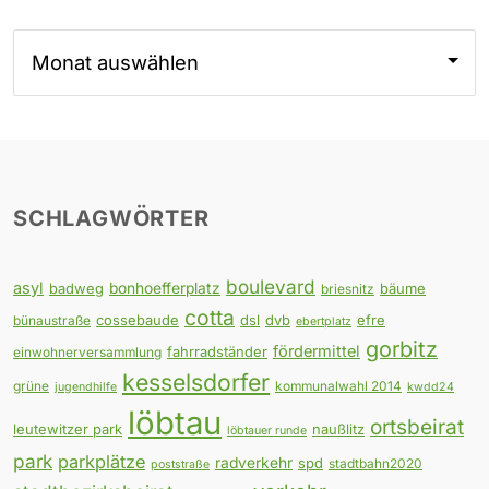
Archiv
SCHLAGWÖRTER
boulevard
asyl
badweg
bonhoefferplatz
bäume
briesnitz
cotta
cossebaude
dsl
dvb
efre
bünaustraße
ebertplatz
gorbitz
fördermittel
fahrradständer
einwohnerversammlung
kesselsdorfer
grüne
kommunalwahl 2014
jugendhilfe
kwdd24
löbtau
ortsbeirat
leutewitzer park
naußlitz
löbtauer runde
park
parkplätze
radverkehr
spd
stadtbahn2020
poststraße