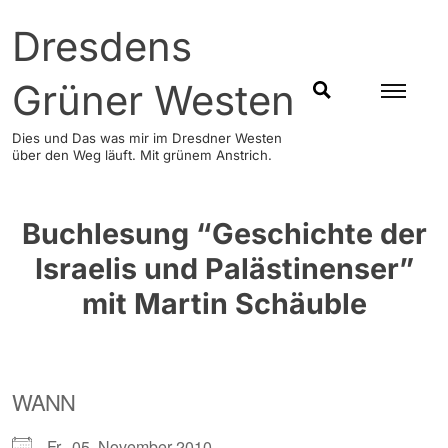
Skip
Dresdens
to
content
Grüner Westen
SUCHEN
Dies und Das was mir im Dresdner Westen
über den Weg läuft. Mit grünem Anstrich.
Buchlesung “Geschichte der
Israelis und Palästinenser”
mit Martin Schäuble
WANN
Fr., 05. November 2010