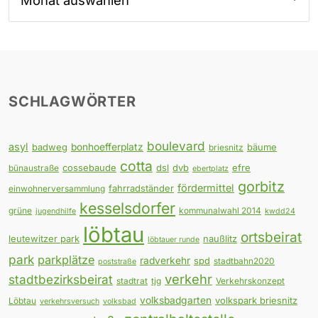
SCHLAGWÖRTER
boulevard
asyl
badweg
bonhoefferplatz
bäume
briesnitz
cotta
cossebaude
dsl
dvb
efre
bünaustraße
ebertplatz
gorbitz
fördermittel
fahrradständer
einwohnerversammlung
kesselsdorfer
grüne
kommunalwahl 2014
jugendhilfe
kwdd24
löbtau
ortsbeirat
leutewitzer park
naußlitz
löbtauer runde
park
parkplätze
radverkehr
spd
stadtbahn2020
poststraße
verkehr
stadtbezirksbeirat
stadtrat
tjg
Verkehrskonzept
volksbadgarten
volkspark briesnitz
Löbtau
verkehrsversuch
volksbad