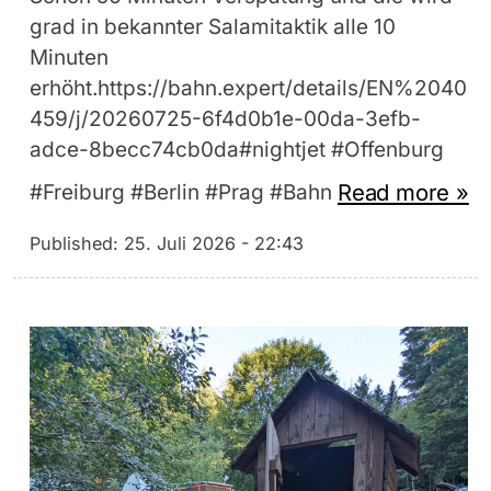
grad in bekannter Salamitaktik alle 10
Minuten
erhöht.https://bahn.expert/details/EN%2040
459/j/20260725-6f4d0b1e-00da-3efb-
adce-8becc74cb0da#nightjet #Offenburg
Read more »
#Freiburg #Berlin #Prag #Bahn
Published:
25. Juli 2026 - 22:43