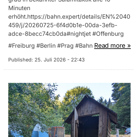
Minuten
erhöht.https://bahn.expert/details/EN%2040
459/j/20260725-6f4d0b1e-00da-3efb-
adce-8becc74cb0da#nightjet #Offenburg
Read more »
#Freiburg #Berlin #Prag #Bahn
Published:
25. Juli 2026 - 22:43