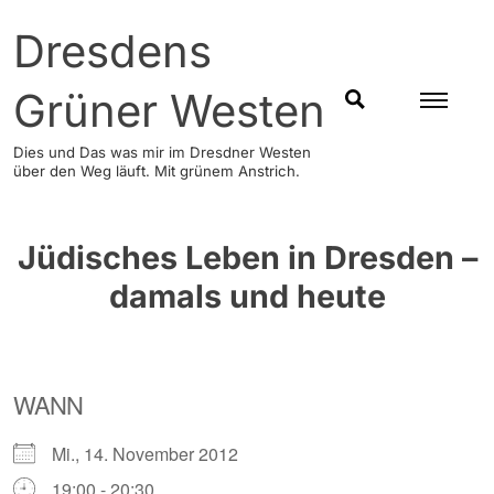
Skip
Dresdens
to
content
Grüner Westen
SUCHEN
Dies und Das was mir im Dresdner Westen
über den Weg läuft. Mit grünem Anstrich.
Jüdisches Leben in Dresden –
damals und heute
WANN
Mi., 14. November 2012
19:00 - 20:30