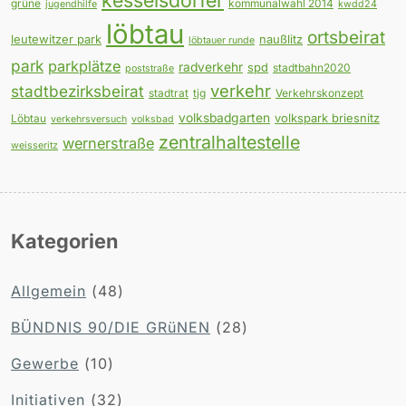
grüne
kommunalwahl 2014
jugendhilfe
kwdd24
löbtau
ortsbeirat
leutewitzer park
naußlitz
löbtauer runde
park
parkplätze
radverkehr
spd
stadtbahn2020
poststraße
verkehr
stadtbezirksbeirat
stadtrat
tjg
Verkehrskonzept
volksbadgarten
volkspark briesnitz
Löbtau
verkehrsversuch
volksbad
zentralhaltestelle
wernerstraße
weisseritz
Kategorien
Allgemein
(48)
BÜNDNIS 90/DIE GRüNEN
(28)
Gewerbe
(10)
Initiativen
(32)