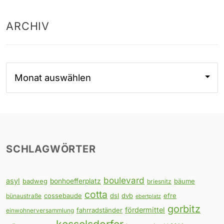
ARCHIV
Archiv
SCHLAGWÖRTER
boulevard
asyl
badweg
bonhoefferplatz
bäume
briesnitz
cotta
cossebaude
dsl
dvb
efre
bünaustraße
ebertplatz
gorbitz
fördermittel
fahrradständer
einwohnerversammlung
kesselsdorfer