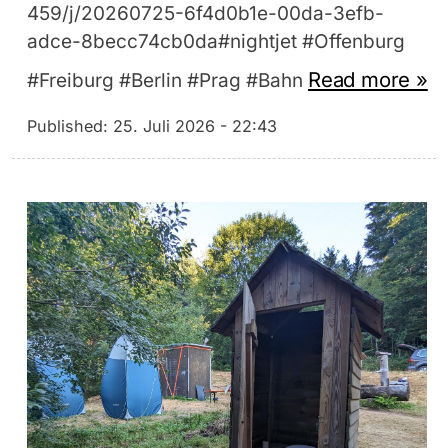
459/j/20260725-6f4d0b1e-00da-3efb-
adce-8becc74cb0da#nightjet #Offenburg
Read more »
#Freiburg #Berlin #Prag #Bahn
Published:
25. Juli 2026 - 22:43