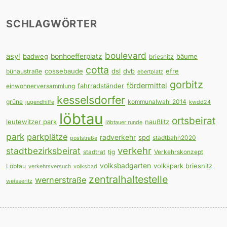
SCHLAGWÖRTER
boulevard
asyl
badweg
bonhoefferplatz
bäume
briesnitz
cotta
cossebaude
dsl
dvb
efre
bünaustraße
ebertplatz
gorbitz
fördermittel
fahrradständer
einwohnerversammlung
kesselsdorfer
grüne
kommunalwahl 2014
jugendhilfe
kwdd24
löbtau
ortsbeirat
leutewitzer park
naußlitz
löbtauer runde
park
parkplätze
radverkehr
spd
stadtbahn2020
poststraße
verkehr
stadtbezirksbeirat
stadtrat
tjg
Verkehrskonzept
volksbadgarten
volkspark briesnitz
Löbtau
verkehrsversuch
volksbad
zentralhaltestelle
wernerstraße
weisseritz