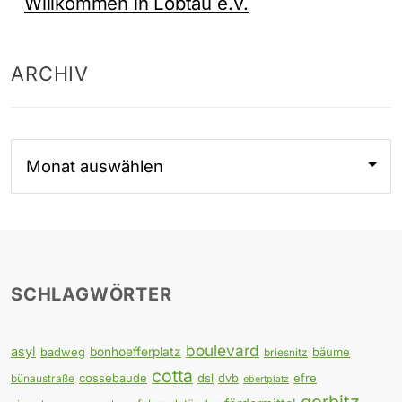
Willkommen in Löbtau e.V.
ARCHIV
Archiv
SCHLAGWÖRTER
boulevard
asyl
badweg
bonhoefferplatz
bäume
briesnitz
cotta
cossebaude
dsl
dvb
efre
bünaustraße
ebertplatz
gorbitz