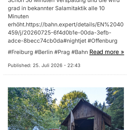
Schon 56 Minuten Verspätung und die wird
grad in bekannter Salamitaktik alle 10
Minuten
erhöht.https://bahn.expert/details/EN%2040
459/j/20260725-6f4d0b1e-00da-3efb-
adce-8becc74cb0da#nightjet #Offenburg
Read more »
#Freiburg #Berlin #Prag #Bahn
Published:
25. Juli 2026 - 22:43