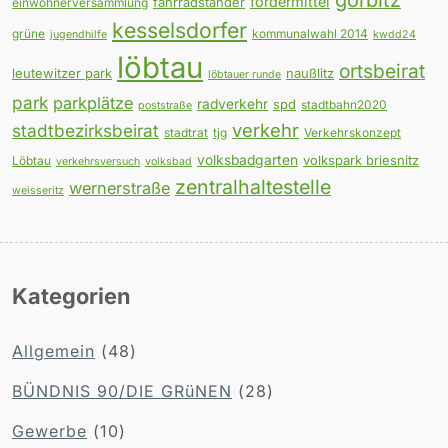
fördermittel
fahrradständer
einwohnerversammlung
kesselsdorfer
grüne
kommunalwahl 2014
jugendhilfe
kwdd24
löbtau
ortsbeirat
leutewitzer park
naußlitz
löbtauer runde
park
parkplätze
radverkehr
spd
stadtbahn2020
poststraße
verkehr
stadtbezirksbeirat
stadtrat
tjg
Verkehrskonzept
volksbadgarten
volkspark briesnitz
Löbtau
verkehrsversuch
volksbad
zentralhaltestelle
wernerstraße
weisseritz
Kategorien
Allgemein
(48)
BÜNDNIS 90/DIE GRüNEN
(28)
Gewerbe
(10)