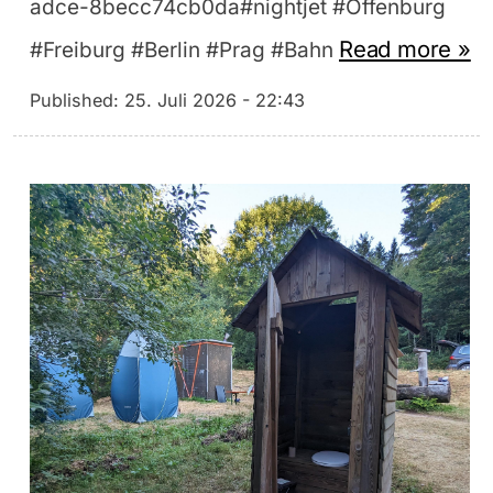
adce-8becc74cb0da#nightjet #Offenburg
Read more »
#Freiburg #Berlin #Prag #Bahn
Published:
25. Juli 2026 - 22:43