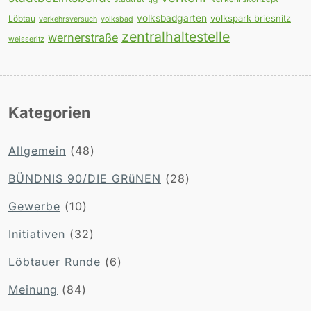
volksbadgarten
volkspark briesnitz
Löbtau
verkehrsversuch
volksbad
zentralhaltestelle
wernerstraße
weisseritz
Kategorien
Allgemein
(48)
BÜNDNIS 90/DIE GRüNEN
(28)
Gewerbe
(10)
Initiativen
(32)
Löbtauer Runde
(6)
Meinung
(84)