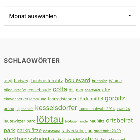
Archiv
SCHLAGWÖRTER
boulevard
asyl
badweg
bonhoefferplatz
bäume
briesnitz
cotta
cossebaude
dsl
dvb
efre
bünaustraße
ebertplatz
gorbitz
fördermittel
fahrradständer
einwohnerversammlung
kesselsdorfer
grüne
kommunalwahl 2014
jugendhilfe
kwdd24
löbtau
ortsbeirat
leutewitzer park
naußlitz
löbtauer runde
park
parkplätze
radverkehr
spd
stadtbahn2020
poststraße
verkehr
stadtbezirksbeirat
stadtrat
tjg
Verkehrskonzept