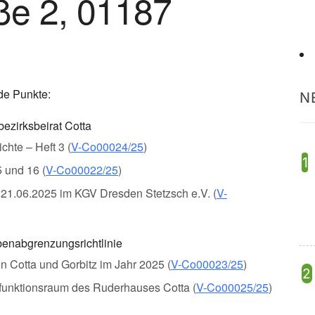
ße 2, 01187
de Punkte:
N
ezirksbeirat Cotta
chte – Heft 3 (
V-Co00024/25
)
5 und 16 (
V-Co00022/25
)
m 21.06.2025 im KGV Dresden Stetzsch e.V. (
V-
nabgrenzungsrichtlinie
en Cotta und Gorbitz im Jahr 2025 (
V-Co00023/25
)
funktionsraum des Ruderhauses Cotta (
V-Co00025/25
)