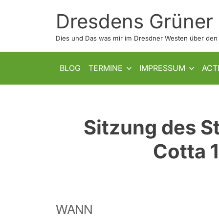
Skip
Dresdens Grüner
to
content
Dies und Das was mir im Dresdner Westen über den W
SHOW SUB MENU
SHOW SUB MENU
BLOG
TERMINE
IMPRESSUM
ACT
Sitzung des S
Cotta 
WANN