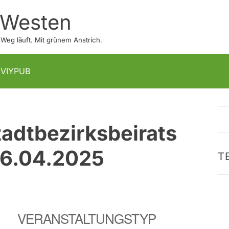
 Westen
eg läuft. Mit grünem Anstrich.
IVIYPUB
S
tadtbezirksbeirats
na
16.04.2025
T
VERANSTALTUNGSTYP