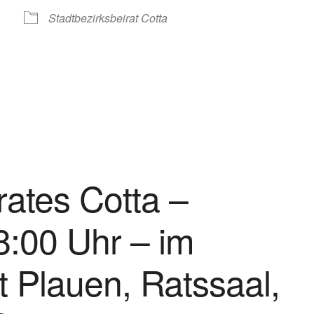
Stadtbezirksbeirat Cotta
le Kalender
iCalendar
rates Cotta –
8:00 Uhr – im
 Plauen, Ratssaal,