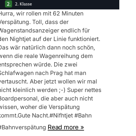
Hurra, wir rollen mit 62 Minuten
Verspätung. Toll, dass der
Wagenstandsanzeiger endlich für
den Nightjet auf der Linie funktioniert.
Das wär natürlich dann noch schön,
wenn die reale Wagenreihung dem
entsprechen würde. Die zwei
Schlafwagen nach Prag hat man
vertauscht. Aber jetzt wollen wir mal
nicht kleinlich werden ;-) Super nettes
Boardpersonal, die aber auch nicht
wissen, woher die Verspätung
kommt.Gute Nacht.#Nifhtjet #Bahn
Read more »
#Bahnverspätung