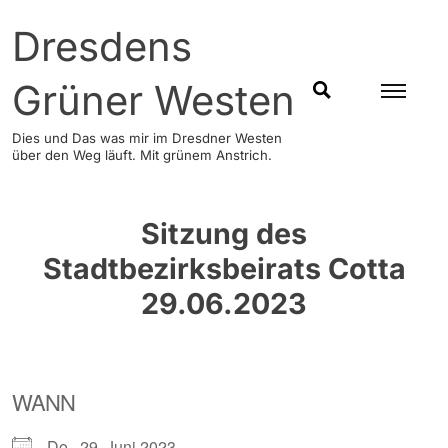
Skip
Dresdens
to
content
Grüner Westen
SUCHEN
Dies und Das was mir im Dresdner Westen
über den Weg läuft. Mit grünem Anstrich.
Sitzung des
Stadtbezirksbeirats Cotta
29.06.2023
WANN
Do., 29. Juni 2023