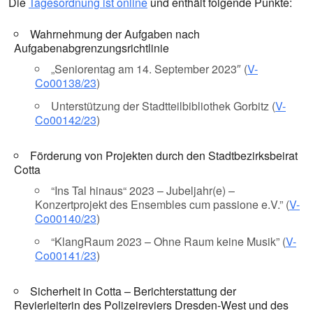
Die
Tagesordnung ist online
und enthält folgende Punkte:
Wahrnehmung der Aufgaben nach
Aufgabenabgrenzungsrichtlinie
„Seniorentag am 14. September 2023″ (
V-
Co00138/23
)
Unterstützung der Stadtteilbibliothek Gorbitz (
V-
Co00142/23
)
Förderung von Projekten durch den Stadtbezirksbeirat
Cotta
“Ins Tal hinaus“ 2023 – Jubeljahr(e) –
Konzertprojekt des Ensembles cum passione e.V.” (
V-
Co00140/23
)
“KlangRaum 2023 – Ohne Raum keine Musik” (
V-
Co00141/23
)
Sicherheit in Cotta – Berichterstattung der
Revierleiterin des Polizeireviers Dresden-West und des