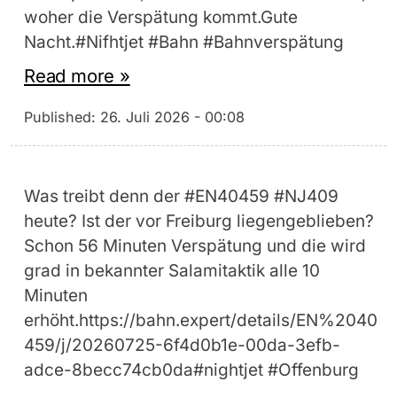
woher die Verspätung kommt.Gute
Nacht.#Nifhtjet #Bahn #Bahnverspätung
Read more »
Published:
26. Juli 2026 - 00:08
Was treibt denn der #EN40459 #NJ409
heute? Ist der vor Freiburg liegengeblieben?
Schon 56 Minuten Verspätung und die wird
grad in bekannter Salamitaktik alle 10
Minuten
erhöht.https://bahn.expert/details/EN%2040
459/j/20260725-6f4d0b1e-00da-3efb-
adce-8becc74cb0da#nightjet #Offenburg