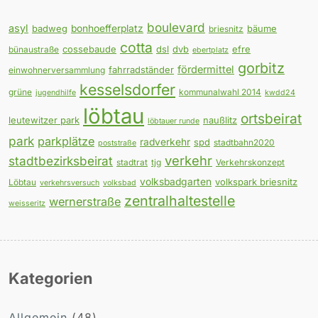
boulevard
asyl
badweg
bonhoefferplatz
bäume
briesnitz
cotta
cossebaude
dsl
dvb
efre
bünaustraße
ebertplatz
gorbitz
fördermittel
fahrradständer
einwohnerversammlung
kesselsdorfer
grüne
kommunalwahl 2014
jugendhilfe
kwdd24
löbtau
ortsbeirat
leutewitzer park
naußlitz
löbtauer runde
park
parkplätze
radverkehr
spd
stadtbahn2020
poststraße
verkehr
stadtbezirksbeirat
stadtrat
tjg
Verkehrskonzept
volksbadgarten
volkspark briesnitz
Löbtau
verkehrsversuch
volksbad
zentralhaltestelle
wernerstraße
weisseritz
Kategorien
Allgemein
(48)