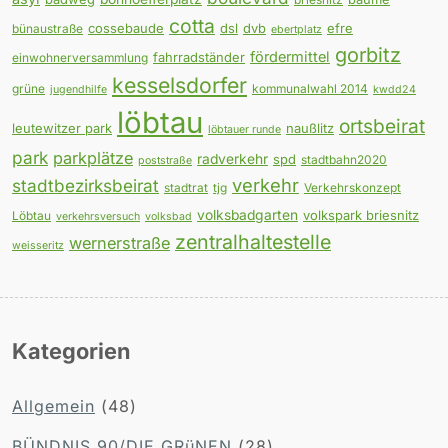
cotta
cossebaude
dsl
dvb
efre
bünaustraße
ebertplatz
gorbitz
fördermittel
fahrradständer
einwohnerversammlung
kesselsdorfer
grüne
kommunalwahl 2014
jugendhilfe
kwdd24
löbtau
ortsbeirat
leutewitzer park
naußlitz
löbtauer runde
park
parkplätze
radverkehr
spd
stadtbahn2020
poststraße
verkehr
stadtbezirksbeirat
stadtrat
tjg
Verkehrskonzept
volksbadgarten
volkspark briesnitz
Löbtau
verkehrsversuch
volksbad
zentralhaltestelle
wernerstraße
weisseritz
Kategorien
Allgemein
(48)
BÜNDNIS 90/DIE GRüNEN
(28)