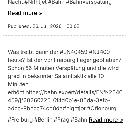
Nacht.#Nifhtjet #Bahn #Bahnverspätung
Read more »
Published:
26. Juli 2026 - 00:08
Was treibt denn der #EN40459 #NJ409
heute? Ist der vor Freiburg liegengeblieben?
Schon 56 Minuten Verspätung und die wird
grad in bekannter Salamitaktik alle 10
Minuten
erhöht.https://bahn.expert/details/EN%2040
459/j/20260725-6f4d0b1e-00da-3efb-
adce-8becc74cb0da#nightjet #Offenburg
Read more »
#Freiburg #Berlin #Prag #Bahn