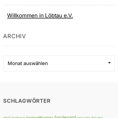
Willkommen in Löbtau e.V.
ARCHIV
Archiv
SCHLAGWÖRTER
boulevard
asyl
badweg
bonhoefferplatz
bäume
briesnitz