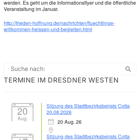
werden. Es geht um die Informationsflyer und die öffentliche
Veranstaltung im Januar.
http://frieden-hoffnung.de/nachrichten/fluechtlinge-
willkommen-heissen-und-begleiten.html
Suche
TERMINE IM DRESDNER WESTEN
nach:
Sitzung des Stadtbezirksbeirats Cotta
20
20.08.2026
Aug.
20 Aug. 26
Sitzung des Stadtbezirksbeirats Cotta