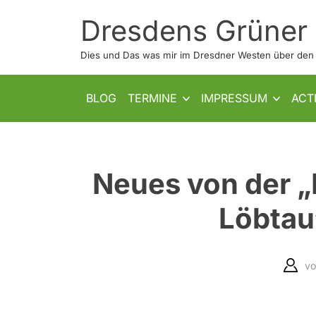
Skip
Dresdens Grüner
to
content
Dies und Das was mir im Dresdner Westen über den W
SHOW SUB MENU
SHOW SUB MENU
BLOG
TERMINE
IMPRESSUM
ACT
Neues von der 
Löbtau“
v