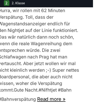
Hurra, wir rollen mit 62 Minuten
Verspätung. Toll, dass der
Wagenstandsanzeiger endlich für
den Nightjet auf der Linie funktioniert.
Das wär natürlich dann noch schön,
wenn die reale Wagenreihung dem
entsprechen würde. Die zwei
Schlafwagen nach Prag hat man
vertauscht. Aber jetzt wollen wir mal
nicht kleinlich werden ;-) Super nettes
Boardpersonal, die aber auch nicht
wissen, woher die Verspätung
kommt.Gute Nacht.#Nifhtjet #Bahn
Read more »
#Bahnverspätung