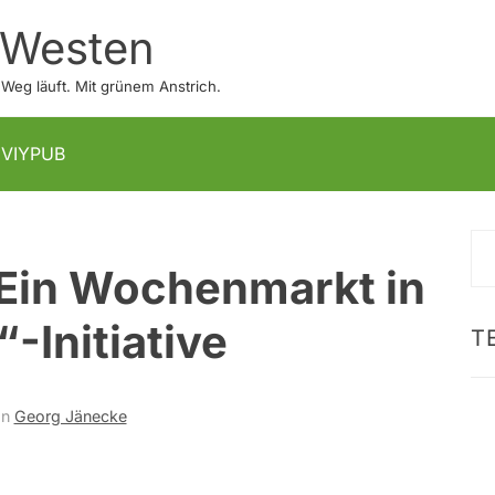
 Westen
eg läuft. Mit grünem Anstrich.
IVIYPUB
S
„Ein Wochenmarkt in
na
-Initiative
T
on
Georg Jänecke