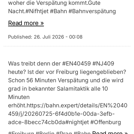
woher die Verspätung kommt.Gute
Nacht.#Nifhtjet #Bahn #Bahnverspätung
Read more »
Published:
26. Juli 2026 - 00:08
Was treibt denn der #EN40459 #NJ409
heute? Ist der vor Freiburg liegengeblieben?
Schon 56 Minuten Verspätung und die wird
grad in bekannter Salamitaktik alle 10
Minuten
erhöht.https://bahn.expert/details/EN%2040
459/j/20260725-6f4d0b1e-00da-3efb-
adce-8becc74cb0da#nightjet #Offenburg
Read more »
#Freiburg #Berlin #Prag #Bahn