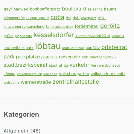
boulevard
asyl
badweg
bonhoefferplatz
bäume
briesnitz
cotta
cossebaude
dsl
dvb
efre
bünaustraße
ebertplatz
gorbitz
fördermittel
fahrradständer
einwohnerversammlung
kesselsdorfer
grüne
kommunalwahl 2014
jugendhilfe
kwdd24
löbtau
ortsbeirat
leutewitzer park
naußlitz
löbtauer runde
park
parkplätze
radverkehr
spd
stadtbahn2020
poststraße
verkehr
stadtbezirksbeirat
stadtrat
tjg
Verkehrskonzept
volksbadgarten
volkspark briesnitz
Löbtau
verkehrsversuch
volksbad
zentralhaltestelle
wernerstraße
weisseritz
Kategorien
Allgemein
(48)