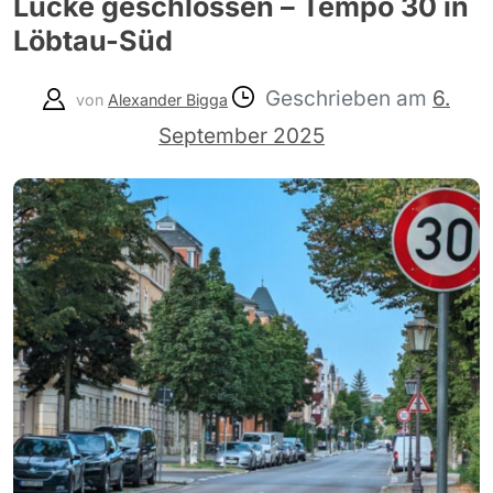
Lücke geschlossen – Tempo 30 in
Löbtau-Süd
Geschrieben am
6.
von
Alexander Bigga
September 2025