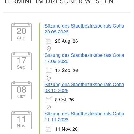
TERMINE IM DRESDNER WESTEN
nach:
Sitzung des Stadtbezirksbeirats Cotta
20
20.08.2026
Aug.
20 Aug. 26
Sitzung des Stadtbezirksbeirats Cotta
17
17.09.2026
Sep.
17 Sep. 26
Sitzung des Stadtbezirksbeirats Cotta
08
08.10.2026
Okt.
8 Okt. 26
Sitzung des Stadtbezirksbeirats Cotta
11
11.11.2026
Nov.
11 Nov. 26