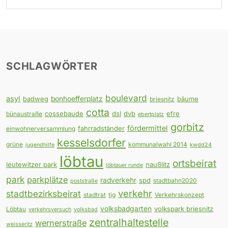
SCHLAGWÖRTER
boulevard
asyl
badweg
bonhoefferplatz
bäume
briesnitz
cotta
cossebaude
dsl
dvb
efre
bünaustraße
ebertplatz
gorbitz
fördermittel
fahrradständer
einwohnerversammlung
kesselsdorfer
grüne
kommunalwahl 2014
jugendhilfe
kwdd24
löbtau
ortsbeirat
leutewitzer park
naußlitz
löbtauer runde
park
parkplätze
radverkehr
spd
stadtbahn2020
poststraße
verkehr
stadtbezirksbeirat
stadtrat
tjg
Verkehrskonzept
volksbadgarten
volkspark briesnitz
Löbtau
verkehrsversuch
volksbad
zentralhaltestelle
wernerstraße
weisseritz