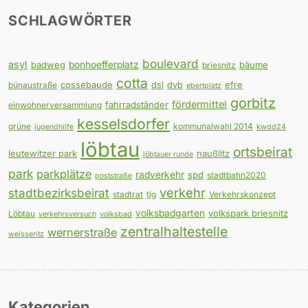
SCHLAGWÖRTER
boulevard
asyl
badweg
bonhoefferplatz
bäume
briesnitz
cotta
cossebaude
dsl
dvb
efre
bünaustraße
ebertplatz
gorbitz
fördermittel
fahrradständer
einwohnerversammlung
kesselsdorfer
grüne
kommunalwahl 2014
jugendhilfe
kwdd24
löbtau
ortsbeirat
leutewitzer park
naußlitz
löbtauer runde
park
parkplätze
radverkehr
spd
stadtbahn2020
poststraße
verkehr
stadtbezirksbeirat
stadtrat
tjg
Verkehrskonzept
volksbadgarten
volkspark briesnitz
Löbtau
verkehrsversuch
volksbad
zentralhaltestelle
wernerstraße
weisseritz
Kategorien