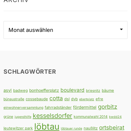
Archiv
SCHLAGWÖRTER
boulevard
asyl
badweg
bonhoefferplatz
bäume
briesnitz
cotta
cossebaude
dsl
dvb
efre
bünaustraße
ebertplatz
gorbitz
fördermittel
fahrradständer
einwohnerversammlung
kesselsdorfer
grüne
kommunalwahl 2014
jugendhilfe
kwdd24
löbtau
ortsbeirat
leutewitzer park
naußlitz
löbtauer runde