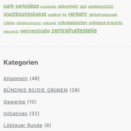
park
parkplätze
radverkehr
spd
stadtbahn2020
poststraße
verkehr
stadtbezirksbeirat
stadtrat
tjg
Verkehrskonzept
volksbadgarten
volkspark briesnitz
Löbtau
verkehrsversuch
volksbad
zentralhaltestelle
wernerstraße
weisseritz
Kategorien
Allgemein
(48)
BÜNDNIS 90/DIE GRüNEN
(28)
Gewerbe
(10)
Initiativen
(32)
Löbtauer Runde
(6)