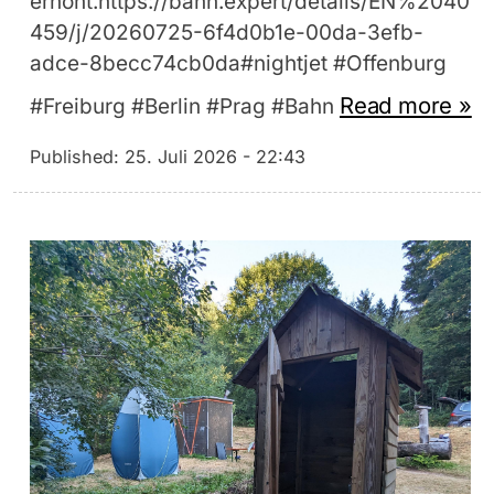
erhöht.https://bahn.expert/details/EN%2040
459/j/20260725-6f4d0b1e-00da-3efb-
adce-8becc74cb0da#nightjet #Offenburg
Read more »
#Freiburg #Berlin #Prag #Bahn
Published:
25. Juli 2026 - 22:43