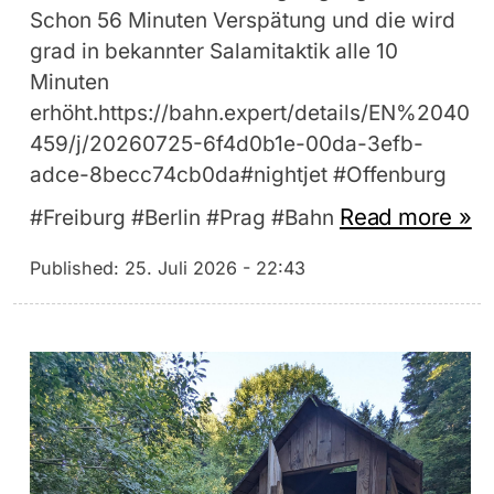
Schon 56 Minuten Verspätung und die wird
grad in bekannter Salamitaktik alle 10
Minuten
erhöht.https://bahn.expert/details/EN%2040
459/j/20260725-6f4d0b1e-00da-3efb-
adce-8becc74cb0da#nightjet #Offenburg
Read more »
#Freiburg #Berlin #Prag #Bahn
Published:
25. Juli 2026 - 22:43