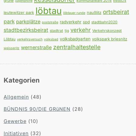
grüne
kommunalwahl 2014
jugendhilfe
kwdd24
löbtau
ortsbeirat
leutewitzer park
naußlitz
löbtauer runde
park
parkplätze
radverkehr
spd
stadtbahn2020
poststraße
verkehr
stadtbezirksbeirat
stadtrat
tjg
Verkehrskonzept
volksbadgarten
volkspark briesnitz
Löbtau
verkehrsversuch
volksbad
zentralhaltestelle
wernerstraße
weisseritz
Kategorien
Allgemein
(48)
BÜNDNIS 90/DIE GRüNEN
(28)
Gewerbe
(10)
Initiativen
(32)