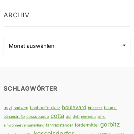
ARCHIV
Archiv
SCHLAGWÖRTER
boulevard
asyl
badweg
bonhoefferplatz
bäume
briesnitz
cotta
cossebaude
dsl
dvb
efre
bünaustraße
ebertplatz
gorbitz
fördermittel
fahrradständer
einwohnerversammlung
kesselsdorfer