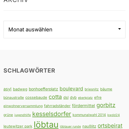
Archiv
SCHLAGWÖRTER
boulevard
asyl
badweg
bonhoefferplatz
bäume
briesnitz
cotta
cossebaude
dsl
dvb
efre
bünaustraße
ebertplatz
gorbitz
fördermittel
fahrradständer
einwohnerversammlung
kesselsdorfer
grüne
kommunalwahl 2014
jugendhilfe
kwdd24
löbtau
ortsbeirat
leutewitzer park
naußlitz
löbtauer runde