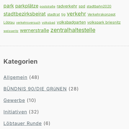
park
parkplätze
radverkehr
spd
stadtbahn2020
poststraße
verkehr
stadtbezirksbeirat
stadtrat
tjg
Verkehrskonzept
volksbadgarten
volkspark briesnitz
Löbtau
verkehrsversuch
volksbad
zentralhaltestelle
wernerstraße
weisseritz
Kategorien
Allgemein
(48)
BÜNDNIS 90/DIE GRüNEN
(28)
Gewerbe
(10)
Initiativen
(32)
Löbtauer Runde
(6)