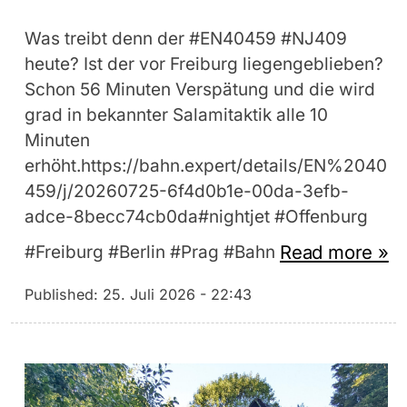
Was treibt denn der #EN40459 #NJ409
heute? Ist der vor Freiburg liegengeblieben?
Schon 56 Minuten Verspätung und die wird
grad in bekannter Salamitaktik alle 10
Minuten
erhöht.https://bahn.expert/details/EN%2040
459/j/20260725-6f4d0b1e-00da-3efb-
adce-8becc74cb0da#nightjet #Offenburg
Read more »
#Freiburg #Berlin #Prag #Bahn
Published:
25. Juli 2026 - 22:43