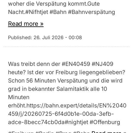
woher die Verspätung kommt.Gute
Nacht.#Nifhtjet #Bahn #Bahnverspätung
Read more »
Published:
26. Juli 2026 - 00:08
Was treibt denn der #EN40459 #NJ409
heute? Ist der vor Freiburg liegengeblieben?
Schon 56 Minuten Verspätung und die wird
grad in bekannter Salamitaktik alle 10
Minuten
erhöht.https://bahn.expert/details/EN%2040
459/j/20260725-6f4d0b1e-00da-3efb-
adce-8becc74cb0da#nightjet #Offenburg