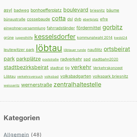
boulevard
asyl
badweg
bonhoefferplatz
bäume
briesnitz
cotta
cossebaude
dsl
dvb
efre
bünaustraße
ebertplatz
gorbitz
fördermittel
fahrradständer
einwohnerversammlung
kesselsdorfer
grüne
kommunalwahl 2014
jugendhilfe
kwdd24
löbtau
ortsbeirat
leutewitzer park
naußlitz
löbtauer runde
park
parkplätze
radverkehr
spd
stadtbahn2020
poststraße
verkehr
stadtbezirksbeirat
stadtrat
tjg
Verkehrskonzept
volksbadgarten
volkspark briesnitz
Löbtau
verkehrsversuch
volksbad
zentralhaltestelle
wernerstraße
weisseritz
Kategorien
Allgemein
(48)