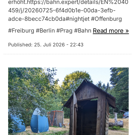
erhöht.https://bahn.expert/details/EN%2040
459/j/20260725-6f4d0b1e-00da-3efb-
adce-8becc74cb0da#nightjet #Offenburg
Read more »
#Freiburg #Berlin #Prag #Bahn
Published:
25. Juli 2026 - 22:43