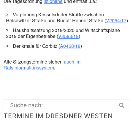
Die Tagesordnung
ist online
und enthält u.a.:
Vorplanung Kesselsdorfer Straße zwischen
Reisewitzer Straße und Rudolf-Renner-Straße (
V2054/17
)
Haushaltssatzung 2019/2020 und Wirtschaftspläne
2019 der Eigenbetriebe (
V2583/18
)
Denkmale für Gorbitz (
A0468/18
)
Alle Sitzungstermine stehen
auch im
Ratsinformationssystem
.
Suche
TERMINE IM DRESDNER WESTEN
nach: