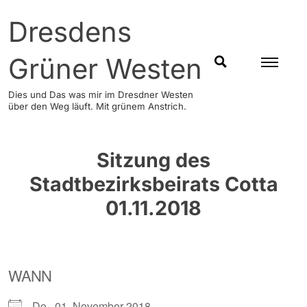
Skip
Dresdens
to
content
Grüner Westen
SUCHEN
Dies und Das was mir im Dresdner Westen
über den Weg läuft. Mit grünem Anstrich.
Sitzung des
Stadtbezirksbeirats Cotta
01.11.2018
WANN
Do., 01. November 2018