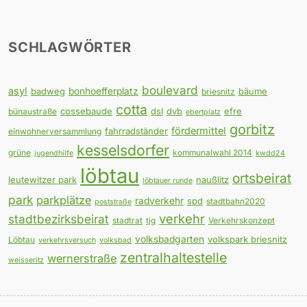
SCHLAGWÖRTER
boulevard
asyl
badweg
bonhoefferplatz
bäume
briesnitz
cotta
cossebaude
dsl
dvb
efre
bünaustraße
ebertplatz
gorbitz
fördermittel
fahrradständer
einwohnerversammlung
kesselsdorfer
grüne
kommunalwahl 2014
jugendhilfe
kwdd24
löbtau
ortsbeirat
leutewitzer park
naußlitz
löbtauer runde
park
parkplätze
radverkehr
spd
stadtbahn2020
poststraße
verkehr
stadtbezirksbeirat
stadtrat
tjg
Verkehrskonzept
volksbadgarten
volkspark briesnitz
Löbtau
verkehrsversuch
volksbad
zentralhaltestelle
wernerstraße
weisseritz