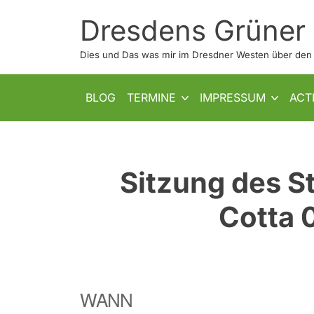
Skip
Dresdens Grüner
to
content
Dies und Das was mir im Dresdner Westen über den W
SHOW SUB MENU
SHOW SUB MENU
BLOG
TERMINE
IMPRESSUM
ACT
Sitzung des S
Cotta 
WANN