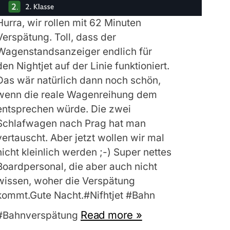
Hurra, wir rollen mit 62 Minuten
Verspätung. Toll, dass der
Wagenstandsanzeiger endlich für
den Nightjet auf der Linie funktioniert.
Das wär natürlich dann noch schön,
wenn die reale Wagenreihung dem
entsprechen würde. Die zwei
Schlafwagen nach Prag hat man
vertauscht. Aber jetzt wollen wir mal
nicht kleinlich werden ;-) Super nettes
Boardpersonal, die aber auch nicht
wissen, woher die Verspätung
kommt.Gute Nacht.#Nifhtjet #Bahn
Read more »
#Bahnverspätung