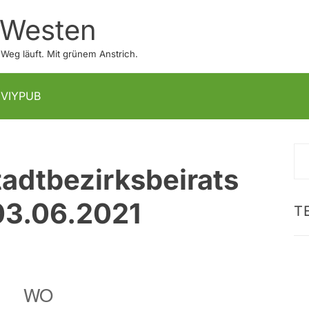
 Westen
eg läuft. Mit grünem Anstrich.
IVIYPUB
S
tadtbezirksbeirats
na
03.06.2021
T
WO