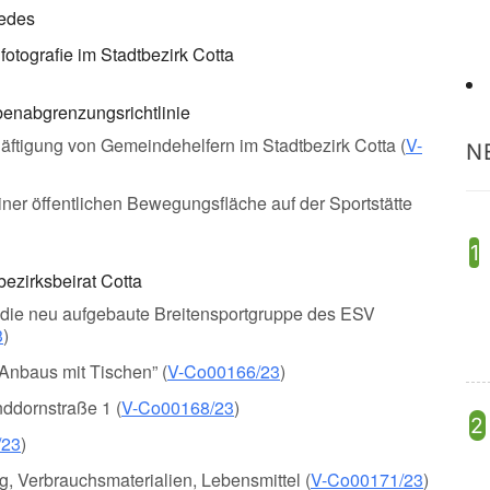
iedes
fotografie im Stadtbezirk Cotta
nabgrenzungsrichtlinie
häftigung von Gemeindehelfern im Stadtbezirk Cotta (
V-
N
iner öffentlichen Bewegungsfläche auf der Sportstätte
ezirksbeirat Cotta
r die neu aufgebaute Breitensportgruppe des ESV
3
)
Anbaus mit Tischen” (
V-Co00166/23
)
nddornstraße 1 (
V-Co00168/23
)
/23
)
, Verbrauchsmaterialien, Lebensmittel (
V-Co00171/23
)