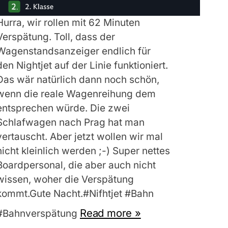
Hurra, wir rollen mit 62 Minuten
Verspätung. Toll, dass der
Wagenstandsanzeiger endlich für
den Nightjet auf der Linie funktioniert.
Das wär natürlich dann noch schön,
wenn die reale Wagenreihung dem
entsprechen würde. Die zwei
Schlafwagen nach Prag hat man
vertauscht. Aber jetzt wollen wir mal
nicht kleinlich werden ;-) Super nettes
Boardpersonal, die aber auch nicht
wissen, woher die Verspätung
kommt.Gute Nacht.#Nifhtjet #Bahn
Read more »
#Bahnverspätung