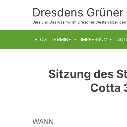
Skip
Dresdens Grüner
to
content
Dies und Das was mir im Dresdner Westen über den W
SHOW SUB MENU
SHOW SUB MENU
BLOG
TERMINE
IMPRESSUM
ACT
Sitzung des S
Cotta 
WANN