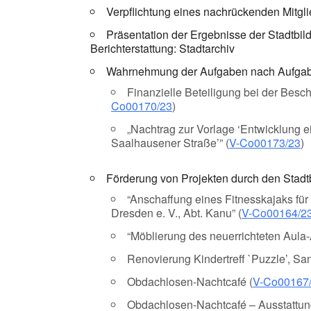
Verpflichtung eines nachrückenden Mitgl
Präsentation der Ergebnisse der Stadtbild
Berichterstattung: Stadtarchiv
Wahrnehmung der Aufgaben nach Aufgabe
Finanzielle Beteiligung bei der Besc
Co00170/23
)
„Nachtrag zur Vorlage ‘Entwicklung e
Saalhausener Straße’” (
V-Co00173/23
)
Förderung von Projekten durch den Stadtb
“Anschaffung eines Fitnesskajaks fü
Dresden e. V., Abt. Kanu” (
V-Co00164/2
“Möblierung des neuerrichteten Aula-
Renovierung Kindertreff `Puzzle’, Sa
Obdachlosen-Nachtcafé (
V-Co00167
Obdachlosen-Nachtcafé – Ausstattung