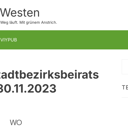
 Westen
eg läuft. Mit grünem Anstrich.
IVIYPUB
S
tadtbezirksbeirats
na
30.11.2023
T
WO