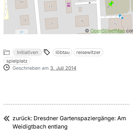
©
OpenStreetMap
con
Initiativen
löbtau
reisewitzer
spielplatz
Geschrieben am
3. Juli 2014
Beitragsnavigation
zurück:
Dresdner Gartenspaziergänge: Am
Weidigtbach entlang