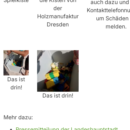
Spielkiste
die Kisten von
auch dazu und
der
Kontakttelefon
Holzmanufaktur
um Schäden
Dresden
melden.
Das ist
drin!
Das ist drin!
Mehr dazu:
Pressemitteilung der Landeshauptstadt