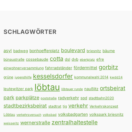
SCHLAGWÖRTER
boulevard
asyl
badweg
bonhoefferplatz
bäume
briesnitz
cotta
cossebaude
dsl
dvb
efre
bünaustraße
ebertplatz
gorbitz
fördermittel
fahrradständer
einwohnerversammlung
kesselsdorfer
grüne
kommunalwahl 2014
jugendhilfe
kwdd24
löbtau
ortsbeirat
leutewitzer park
naußlitz
löbtauer runde
park
parkplätze
radverkehr
spd
stadtbahn2020
poststraße
verkehr
stadtbezirksbeirat
stadtrat
tjg
Verkehrskonzept
volksbadgarten
volkspark briesnitz
Löbtau
verkehrsversuch
volksbad
zentralhaltestelle
wernerstraße
weisseritz