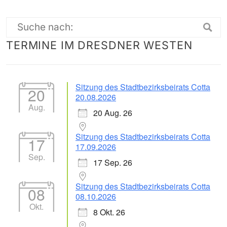
Suche
TERMINE IM DRESDNER WESTEN
nach:
Sitzung des Stadtbezirksbeirats Cotta
20
20.08.2026
Aug.
20 Aug. 26
Sitzung des Stadtbezirksbeirats Cotta
17
17.09.2026
Sep.
17 Sep. 26
Sitzung des Stadtbezirksbeirats Cotta
08
08.10.2026
Okt.
8 Okt. 26