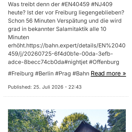
Was treibt denn der #EN40459 #NJ409
heute? Ist der vor Freiburg liegengeblieben?
Schon 56 Minuten Verspätung und die wird
grad in bekannter Salamitaktik alle 10
Minuten
erhöht.https://bahn.expert/details/EN%2040
459/j/20260725-6f4d0b1e-00da-3efb-
adce-8becc74cb0da#nightjet #Offenburg
Read more »
#Freiburg #Berlin #Prag #Bahn
Published:
25. Juli 2026 - 22:43