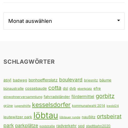
Archiv
SCHLAGWÖRTER
boulevard
asyl
badweg
bonhoefferplatz
bäume
briesnitz
cotta
cossebaude
dsl
dvb
efre
bünaustraße
ebertplatz
gorbitz
fördermittel
fahrradständer
einwohnerversammlung
kesselsdorfer
grüne
kommunalwahl 2014
jugendhilfe
kwdd24
löbtau
ortsbeirat
leutewitzer park
naußlitz
löbtauer runde
park
parkplätze
radverkehr
spd
stadtbahn2020
poststraße