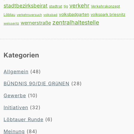
verkehr
stadtbezirksbeirat
stadtrat
tjg
Verkehrskonzept
volksbadgarten
volkspark briesnitz
Löbtau
verkehrsversuch
volksbad
zentralhaltestelle
wernerstraße
weisseritz
Kategorien
Allgemein
(48)
BÜNDNIS 90/DIE GRüNEN
(28)
Gewerbe
(10)
Initiativen
(32)
Löbtauer Runde
(6)
Meinung
(84)