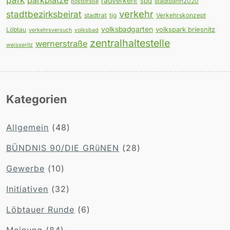
radverkehr
spd
stadtbahn2020
poststraße
verkehr
stadtbezirksbeirat
stadtrat
tjg
Verkehrskonzept
volksbadgarten
volkspark briesnitz
Löbtau
verkehrsversuch
volksbad
zentralhaltestelle
wernerstraße
weisseritz
Kategorien
Allgemein
(48)
BÜNDNIS 90/DIE GRüNEN
(28)
Gewerbe
(10)
Initiativen
(32)
Löbtauer Runde
(6)
Meinung
(84)