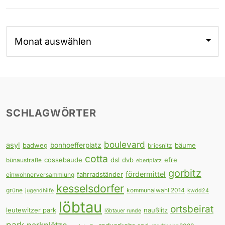
Archiv
SCHLAGWÖRTER
boulevard
asyl
badweg
bonhoefferplatz
bäume
briesnitz
cotta
cossebaude
dsl
dvb
efre
bünaustraße
ebertplatz
gorbitz
fördermittel
fahrradständer
einwohnerversammlung
kesselsdorfer
grüne
kommunalwahl 2014
jugendhilfe
kwdd24
löbtau
ortsbeirat
leutewitzer park
naußlitz
löbtauer runde
park
parkplätze