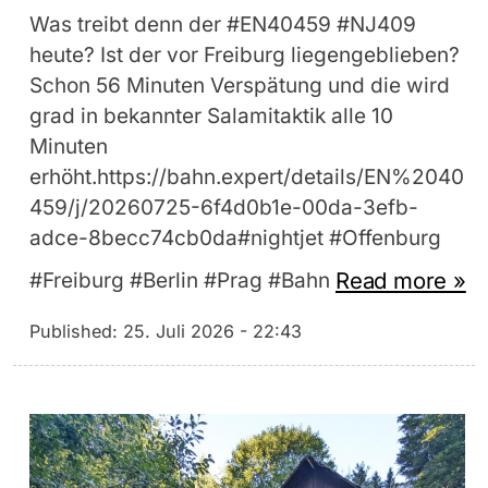
Was treibt denn der #EN40459 #NJ409
heute? Ist der vor Freiburg liegengeblieben?
Schon 56 Minuten Verspätung und die wird
grad in bekannter Salamitaktik alle 10
Minuten
erhöht.https://bahn.expert/details/EN%2040
459/j/20260725-6f4d0b1e-00da-3efb-
adce-8becc74cb0da#nightjet #Offenburg
Read more »
#Freiburg #Berlin #Prag #Bahn
Published:
25. Juli 2026 - 22:43