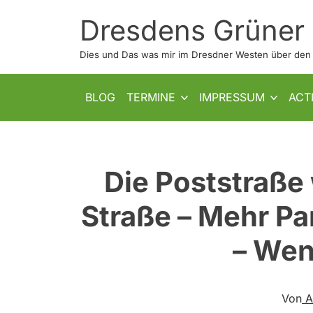
Skip
Dresdens Grüner
to
content
Dies und Das was mir im Dresdner Westen über den W
SHOW SUB MENU
SHOW SUB MENU
BLOG
TERMINE
IMPRESSUM
ACT
Die Poststraße 
Straße – Mehr Pa
– Wen
Von
A