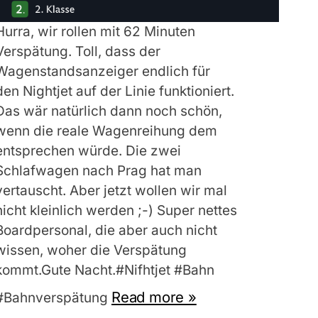
Hurra, wir rollen mit 62 Minuten
Verspätung. Toll, dass der
Wagenstandsanzeiger endlich für
den Nightjet auf der Linie funktioniert.
Das wär natürlich dann noch schön,
wenn die reale Wagenreihung dem
entsprechen würde. Die zwei
Schlafwagen nach Prag hat man
vertauscht. Aber jetzt wollen wir mal
nicht kleinlich werden ;-) Super nettes
Boardpersonal, die aber auch nicht
wissen, woher die Verspätung
kommt.Gute Nacht.#Nifhtjet #Bahn
Read more »
#Bahnverspätung