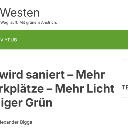
 Westen
eg läuft. Mit grünem Anstrich.
IVIYPUB
S
wird saniert – Mehr
na
rkplätze – Mehr Licht
T
iger Grün
lexander Bigga