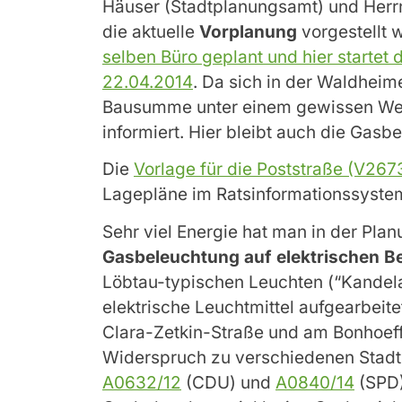
Häuser (Stadtplanungsamt) und Herr
die aktuelle
Vorplanung
vorgestellt 
selben Büro geplant und hier startet
22.04.2014
. Da sich in der Waldheime
Bausumme unter einem gewissen Wert 
informiert. Hier bleibt auch die Gas
Die
Vorlage für die Poststraße (V2673/
Lagepläne im Ratsinformationssyste
Sehr viel Energie hat man in der Pl
Gasbeleuchtung auf elektrischen Be
Löbtau-typischen Leuchten (“Kandel
elektrische Leuchtmittel aufgearbeite
Clara-Zetkin-Straße und am Bonhoeff
Widerspruch zu verschiedenen Stadt
A0632/12
(CDU) und
A0840/14
(SPD)