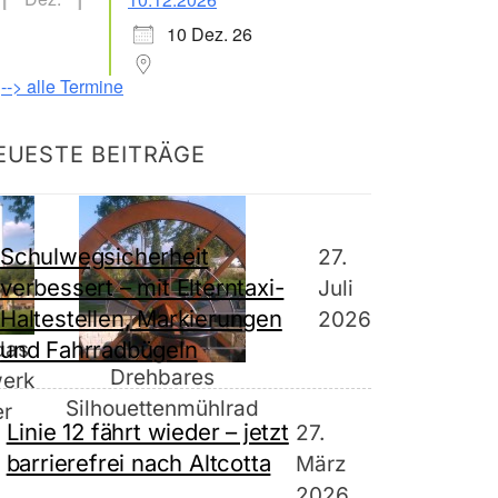
10 Dez. 26
--> alle Termine
EUESTE BEITRÄGE
Schulwegsicherheit
27.
verbessert – mit Elterntaxi-
Juli
Haltestellen, Markierungen
2026
und Fahrradbügeln
das
Drehbares
werk
Silhouettenmühlrad
r
Linie 12 fährt wieder – jetzt
27.
barrierefrei nach Altcotta
März
2026