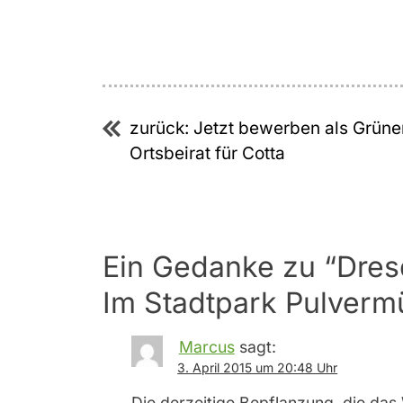
Beitragsnavigation
zurück:
Jetzt bewerben als Grüne
Ortsbeirat für Cotta
Ein Gedanke zu “
Dres
Im Stadtpark Pulverm
Marcus
sagt:
3. April 2015 um 20:48 Uhr
Die derzeitige Bepflanzung, die das