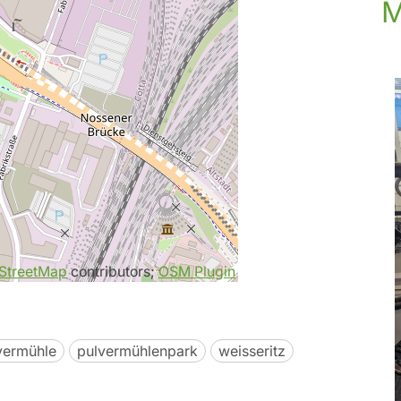
M
StreetMap
contributors;
OSM Plugin
vermühle
pulvermühlenpark
weisseritz