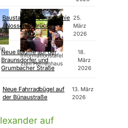
Baustart der Campuslinie
25.
/ Nossener Brücke
März
2026
die
Neue Bäume auf der
18.
Informationstafel
Braunsdorfer und
März
zum Herrenhaus
Grumbacher Straße
2026
Neue Fahrradbügel auf
13. März
der Bünaustraße
2026
lexander auf