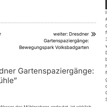
r
weiter:
Dresdner
Gartenspaziergänge:
Bewegungspark Volksbadgarten
dner Gartenspaziergänge:
ühle
”
 Wasser des Mühlgrabens andeutet, ist wirklich