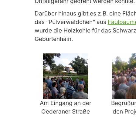
Unfallgefahr gedreht werden konnte.
Darüber hinaus gibt es z.B. eine Flä
das “Pulverwäldchen” aus
Faulbäum
wurde die Holzkohle für das Schwarzp
Geburtenhain.
Am Eingang an der
Begrüßu
Oederaner Straße
den Proje