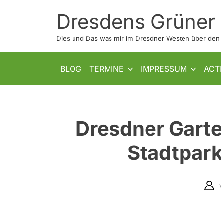
Skip
Dresdens Grüner
to
content
Dies und Das was mir im Dresdner Westen über den W
SHOW SUB MENU
SHOW SUB MENU
BLOG
TERMINE
IMPRESSUM
ACT
Dresdner Gart
Stadtpar