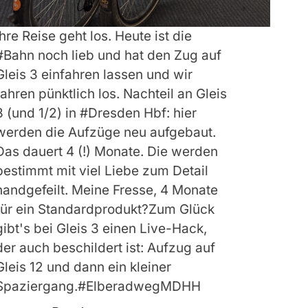
Ihre Reise geht los. Heute ist die
#Bahn noch lieb und hat den Zug auf
Gleis 3 einfahren lassen und wir
fahren pünktlich los. Nachteil an Gleis
3 (und 1/2) in #Dresden Hbf: hier
werden die Aufzüge neu aufgebaut.
Das dauert 4 (!) Monate. Die werden
bestimmt mit viel Liebe zum Detail
handgefeilt. Meine Fresse, 4 Monate
für ein Standardprodukt?Zum Glück
gibt's bei Gleis 3 einen Live-Hack,
der auch beschildert ist: Aufzug auf
Gleis 12 und dann ein kleiner
Spaziergang.#ElberadwegMDHH