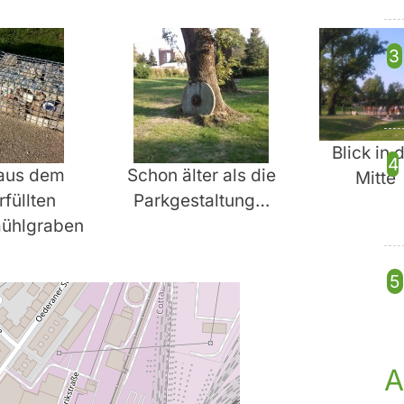
Blick in 
 aus dem
Schon älter als die
Mitte
füllten
Parkgestaltung…
mühlgraben
A