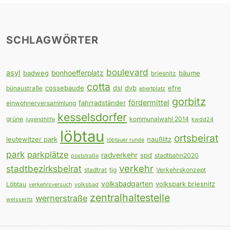
SCHLAGWÖRTER
boulevard
asyl
badweg
bonhoefferplatz
bäume
briesnitz
cotta
cossebaude
dsl
dvb
efre
bünaustraße
ebertplatz
gorbitz
fördermittel
fahrradständer
einwohnerversammlung
kesselsdorfer
grüne
kommunalwahl 2014
jugendhilfe
kwdd24
löbtau
ortsbeirat
leutewitzer park
naußlitz
löbtauer runde
park
parkplätze
radverkehr
spd
stadtbahn2020
poststraße
verkehr
stadtbezirksbeirat
stadtrat
tjg
Verkehrskonzept
volksbadgarten
volkspark briesnitz
Löbtau
verkehrsversuch
volksbad
zentralhaltestelle
wernerstraße
weisseritz