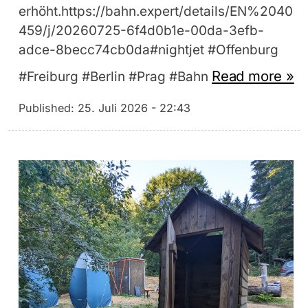
erhöht.https://bahn.expert/details/EN%2040
459/j/20260725-6f4d0b1e-00da-3efb-
adce-8becc74cb0da#nightjet #Offenburg
Read more »
#Freiburg #Berlin #Prag #Bahn
Published:
25. Juli 2026 - 22:43