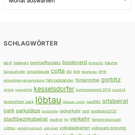
SCHLAGWÖRTER
boulevard
asyl
badweg
bonhoefferplatz
bäume
briesnitz
cotta
cossebaude
dsl
dvb
efre
bünaustraße
ebertplatz
gorbitz
fördermittel
fahrradständer
einwohnerversammlung
kesselsdorfer
grüne
kommunalwahl 2014
jugendhilfe
kwdd24
löbtau
ortsbeirat
leutewitzer park
naußlitz
löbtauer runde
park
parkplätze
radverkehr
spd
stadtbahn2020
poststraße
verkehr
stadtbezirksbeirat
stadtrat
tjg
Verkehrskonzept
volksbadgarten
volkspark briesnitz
Löbtau
verkehrsversuch
volksbad