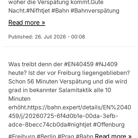
woher die Verspätung kommt.Gute
Nacht.#Nifhtjet #Bahn #Bahnverspätung
Read more »
Published:
26. Juli 2026 - 00:08
Was treibt denn der #EN40459 #NJ409
heute? Ist der vor Freiburg liegengeblieben?
Schon 56 Minuten Verspätung und die wird
grad in bekannter Salamitaktik alle 10
Minuten
erhöht.https://bahn.expert/details/EN%2040
459/j/20260725-6f4d0b1e-00da-3efb-
adce-8becc74cb0da#nightjet #Offenburg
Read more »
#Freiburg #Berlin #Prag #Bahn