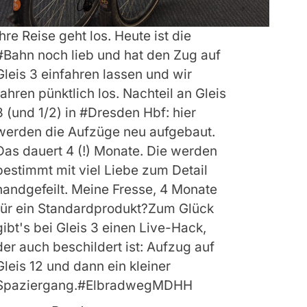
Ihre Reise geht los. Heute ist die
#Bahn noch lieb und hat den Zug auf
Gleis 3 einfahren lassen und wir
fahren pünktlich los. Nachteil an Gleis
3 (und 1/2) in #Dresden Hbf: hier
werden die Aufzüge neu aufgebaut.
Das dauert 4 (!) Monate. Die werden
bestimmt mit viel Liebe zum Detail
handgefeilt. Meine Fresse, 4 Monate
für ein Standardprodukt?Zum Glück
gibt's bei Gleis 3 einen Live-Hack,
der auch beschildert ist: Aufzug auf
Gleis 12 und dann ein kleiner
Spaziergang.#ElbradwegMDHH