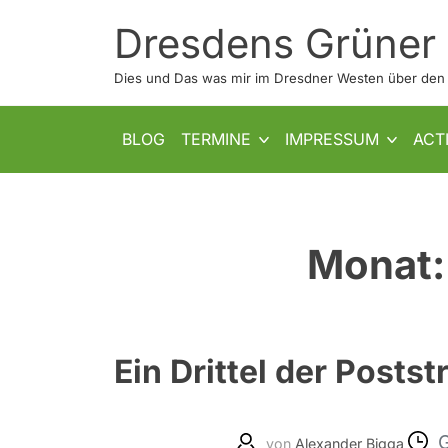
Skip
Dresdens Grüner
to
content
Dies und Das was mir im Dresdner Westen über den W
SHOW SUB MENU
SHOW SUB MENU
BLOG
TERMINE
IMPRESSUM
ACT
Monat
Ein Drittel der Poststr
von
Alexander Bigga