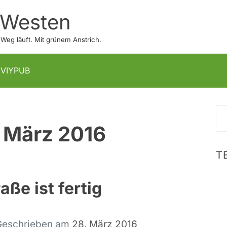
 Westen
eg läuft. Mit grünem Anstrich.
IVIYPUB
S
:
März 2016
na
T
aße ist fertig
Geschrieben am
28. März 2016