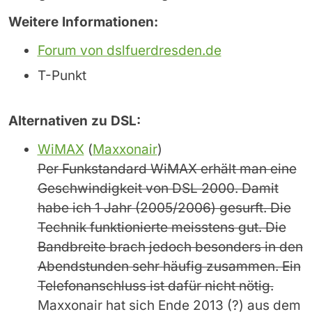
Weitere Informationen:
Forum von dslfuerdresden.de
T-Punkt
Alternativen zu DSL:
WiMAX
(
Maxxonair
)
Per Funkstandard WiMAX erhält man eine
Geschwindigkeit von DSL 2000. Damit
habe ich 1 Jahr (2005/2006) gesurft. Die
Technik funktionierte meisstens gut. Die
Bandbreite brach jedoch besonders in den
Abendstunden sehr häufig zusammen. Ein
Telefonanschluss ist dafür nicht nötig.
Maxxonair hat sich Ende 2013 (?) aus dem