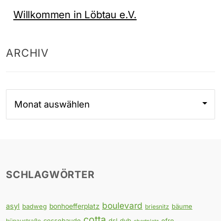
Willkommen in Löbtau e.V.
ARCHIV
Archiv
SCHLAGWÖRTER
boulevard
asyl
badweg
bonhoefferplatz
bäume
briesnitz
cotta
cossebaude
dsl
dvb
efre
bünaustraße