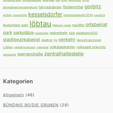
ebertplatz
gorbitz
fördermittel
fahrradständer
einwohnerversammlung
kesselsdorfer
grüne
kommunalwahl 2014
jugendhilfe
kwdd24
löbtau
ortsbeirat
leutewitzer park
naußlitz
löbtauer runde
park
parkplätze
radverkehr
spd
stadtbahn2020
poststraße
verkehr
stadtbezirksbeirat
stadtrat
tjg
Verkehrskonzept
volksbadgarten
volkspark briesnitz
Löbtau
verkehrsversuch
volksbad
zentralhaltestelle
wernerstraße
weisseritz
Kategorien
Allgemein
(48)
BÜNDNIS 90/DIE GRüNEN
(28)