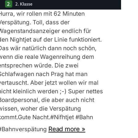
Hurra, wir rollen mit 62 Minuten
Verspätung. Toll, dass der
Wagenstandsanzeiger endlich für
den Nightjet auf der Linie funktioniert.
Das wär natürlich dann noch schön,
wenn die reale Wagenreihung dem
entsprechen würde. Die zwei
Schlafwagen nach Prag hat man
vertauscht. Aber jetzt wollen wir mal
nicht kleinlich werden ;-) Super nettes
Boardpersonal, die aber auch nicht
wissen, woher die Verspätung
kommt.Gute Nacht.#Nifhtjet #Bahn
Read more »
#Bahnverspätung