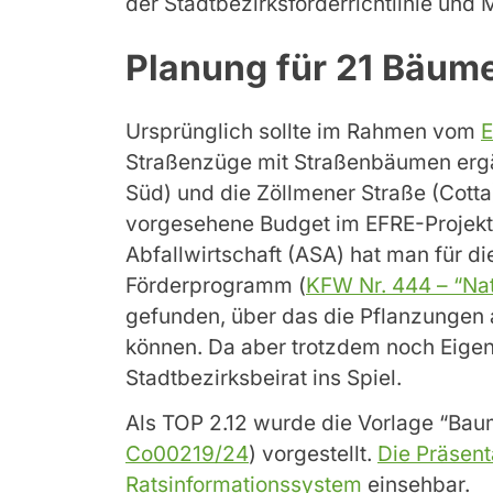
der Stadtbezirksförderrichtlinie und
Planung für 21 Bäum
Ursprünglich sollte im Rahmen vom
E
Straßenzüge mit Straßenbäumen ergä
Süd) und die Zöllmener Straße (Cotta
vorgesehene Budget im EFRE-Projekt 
Abfallwirtschaft (ASA) hat man für d
Förderprogramm (
KFW Nr. 444 – “Na
gefunden, über das die Pflanzungen 
können. Da aber trotzdem noch Eigen
Stadtbezirksbeirat ins Spiel.
Als TOP 2.12 wurde die Vorlage “Ba
Co00219/24
) vorgestellt.
Die Präsenta
Ratsinformationssystem
einsehbar.