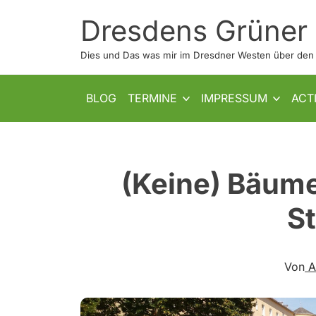
Skip
Dresdens Grüner
to
content
Dies und Das was mir im Dresdner Westen über den W
SHOW SUB MENU
SHOW SUB MENU
BLOG
TERMINE
IMPRESSUM
ACT
(Keine) Bäume
S
Von
A