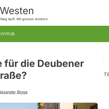
 Westen
eg läuft. Mit grünem Anstrich.
IVIYPUB
S
 für die Deubener
na
traße?
T
lexander Bigga