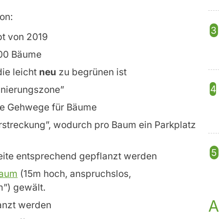
on:
pt von 2019
.000 Bäume
die leicht
neu
zu begrünen ist
anierungszone”
le Gehwege für Bäume
streckung”, wodurch pro Baum ein Parkplatz
Seite entsprechend gepflanzt werden
baum
(15m hoch, anspruchslos,
m”) gewält.
A
anzt werden