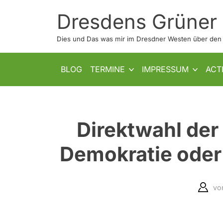
Skip
Dresdens Grüner
to
content
Dies und Das was mir im Dresdner Westen über den W
SHOW SUB MENU
SHOW SUB MENU
BLOG
TERMINE
IMPRESSUM
ACT
Direktwahl der
Demokratie oder
vo