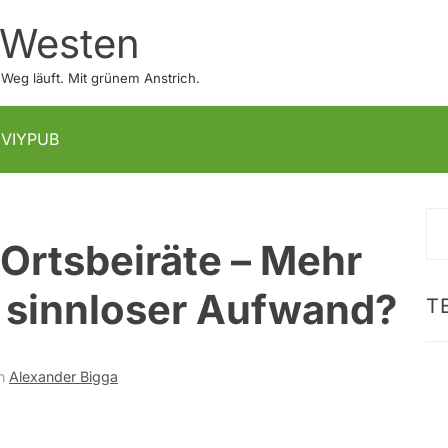
 Westen
eg läuft. Mit grünem Anstrich.
IVIYPUB
S
 Ortsbeiräte – Mehr
na
 sinnloser Aufwand?
T
n
Alexander Bigga