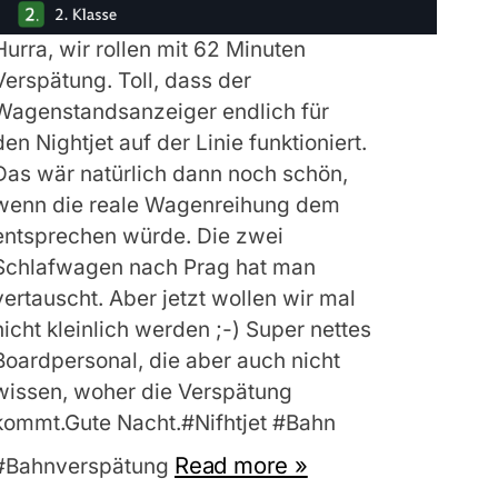
Hurra, wir rollen mit 62 Minuten
Verspätung. Toll, dass der
Wagenstandsanzeiger endlich für
den Nightjet auf der Linie funktioniert.
Das wär natürlich dann noch schön,
wenn die reale Wagenreihung dem
entsprechen würde. Die zwei
Schlafwagen nach Prag hat man
vertauscht. Aber jetzt wollen wir mal
nicht kleinlich werden ;-) Super nettes
Boardpersonal, die aber auch nicht
wissen, woher die Verspätung
kommt.Gute Nacht.#Nifhtjet #Bahn
Read more »
#Bahnverspätung