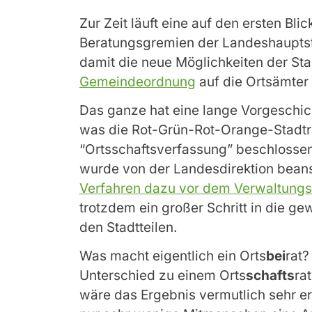
Zur Zeit läuft eine auf den ersten Bli
Beratungsgremien der Landeshauptst
damit die neue Möglichkeiten der St
Gemeindeordnung
auf die Ortsämte
Das ganze hat eine lange Vorgeschic
was die Rot-Grün-Rot-Orange-Stadtra
“Ortsschaftsverfassung” beschlosse
wurde von der Landesdirektion beanst
Verfahren dazu vor dem Verwaltungs
trotzdem ein großer Schritt in die g
den Stadtteilen.
Was macht eigentlich ein Orts
bei
rat?
Unterschied zu einem Orts
schafts
ra
wäre das Ergebnis vermutlich sehr e