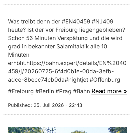
Was treibt denn der #EN40459 #NJ409
heute? Ist der vor Freiburg liegengeblieben?
Schon 56 Minuten Verspätung und die wird
grad in bekannter Salamitaktik alle 10
Minuten
erhöht.https://bahn.expert/details/EN%2040
459/j/20260725-6f4d0b1e-00da-3efb-
adce-8becc74cb0da#nightjet #Offenburg
Read more »
#Freiburg #Berlin #Prag #Bahn
Published:
25. Juli 2026 - 22:43