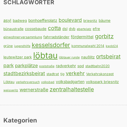
SCHLAGWÖRTER
boulevard
asyl
badweg
bonhoefferplatz
bäume
briesnitz
cotta
cossebaude
dsl
dvb
efre
bünaustraße
ebertplatz
gorbitz
fördermittel
fahrradständer
einwohnerversammlung
kesselsdorfer
grüne
kommunalwahl 2014
jugendhilfe
kwdd24
löbtau
ortsbeirat
leutewitzer park
naußlitz
löbtauer runde
park
parkplätze
radverkehr
spd
stadtbahn2020
poststraße
verkehr
stadtbezirksbeirat
stadtrat
tjg
Verkehrskonzept
volksbadgarten
volkspark briesnitz
Löbtau
verkehrsversuch
volksbad
zentralhaltestelle
wernerstraße
weisseritz
Kategorien